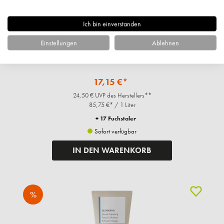
Ich bin einverstanden
Einstellungen
Ablehnen
Biodroga
Organic, Calm down Phyto Tonikum, 200ml
17,15 €*
24,50 € UVP des Herstellers**
85,75 €* / 1 Liter
+ 17 Fuchstaler
Sofort verfügbar
IN DEN WARENKORB
%