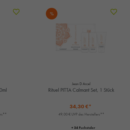
%
Jean D Arcel
30ml
Rituel PITTA Calmant Set, 1 Stück
34,30 €*
ers**
49,00 € UVP des Herstellers**
+ 34 Fuchstaler