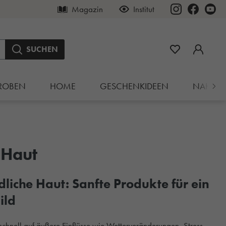
Magazin
Institut
SUCHEN
ROBEN
HOME
GESCHENKIDEEN
NAHRU
 Haut
dliche Haut: Sanfte Produkte für ein
ild
 schnell auf äußere Einflüsse wie Wetterveränderungen, Stress