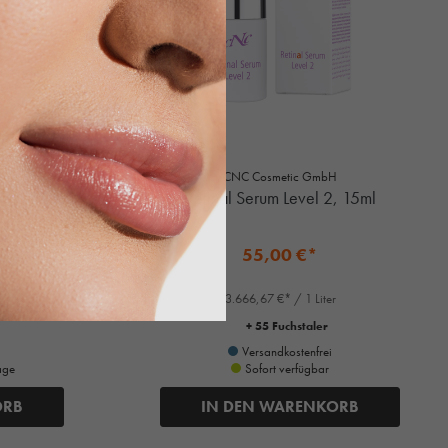
CNC Cosmetic GmbH
e Pads,
Retinal Serum Level 2, 15ml
55,00 €*
3.666,67 €* / 1 Liter
+ 55 Fuchstaler
Versandkostenfrei
age
Sofort verfügbar
ORB
IN DEN WARENKORB