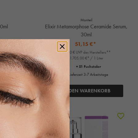
Monteil
50ml
Elixir Metamorphose Ceramide Serum,
30ml
51,15 €*
62,10 € UVP des Herstellers**
1.705,00 €* / 1 Liter
+ 51 Fuchstaler
Lieferzeit 3-7 Arbeitstage
ORB
IN DEN WARENKORB