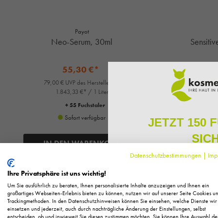
Payot
Neo-Serum, 30ml
Sensiti
55,30 €*
79,00 € UVP des Herstellers**
74,9
1.843,33 €* / 1 Liter
+ 55 Fuchstaler
Sofort verfügbar
JETZT 150 
SIC
IN DEN WARENKORB
IN
Datenschutzbestimmungen
|
Imp
Melden Sie sich zu unserem N
regelmäßig exklusive Inform
Ihre Privatsphäre ist uns wichtig!
Pflege, neue Produkte u
%
Um Sie ausführlich zu beraten, Ihnen personalisierte Inhalte anzuzeigen und Ihnen ein
Als kleines Dankeschön für 
großartiges Webseiten-Erlebnis bieten zu können, nutzen wir auf unserer Seite Cookies u
Trackingmethoden. In den Datenschutzhinweisen können Sie einsehen, welche Dienste wir
Ihnen
150 Fuchstaler*
, die
einsetzen und jederzeit, auch durch nachträgliche Änderung der Einstellungen, selbst
Einkauf einl
entscheiden, ob und inwieweit Sie diesen zustimmen möchten. Sie können Ihre Auswahl de