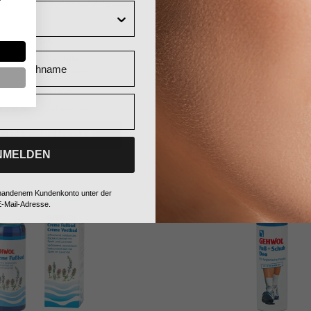
10,26 €*
10,74 €*
Nachname
0 € UVP des Herstellers**
11,30 € UVP des Herstelle
02,60 €* / 1 Kilogramm
85,92 €* / 1 Liter
+ 10 Fuchstaler
+ 10 Fuchstaler
Lieferzeit 3-7 Arbeitstage
Sofort verfügbar
 DEN WARENKORB
IN DEN WARENK
NMELDEN
%
vorhandenem Kundenkonto unter der
-Mail-Adresse.