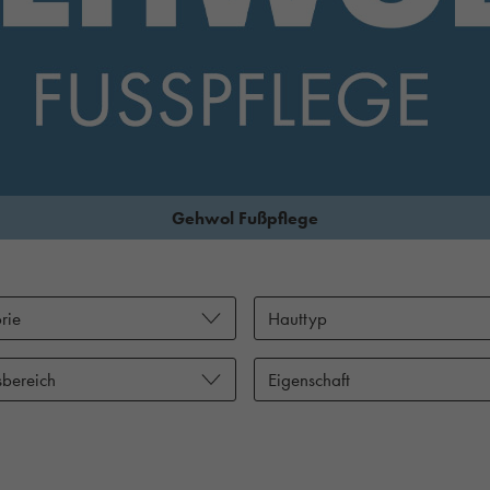
Gehwol Fußpflege
rie
Hauttyp
bereich
Eigenschaft