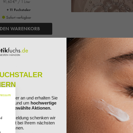
91,60 €* / 1 Liter
+ 11 Fuchstaler
Sofort verfügbar
 DEN WARENKORB
%
FUCHSTALER
HERN
ressum
ewsletter an und erhalten Sie
ationen rund um
hochwertige
nd ausgewählte Aktionen.
Ihre Anmeldung schenken wir
nd
 Sie direkt bei Ihrem nächsten
Gehwol
Gehwol
ösen können.
l med Fußpuder, 100g
Gehwol Softening Balsa
r