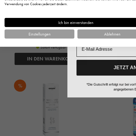
Anrede
Verwendung von Cookies jederzeit ändern.
10,64 €*
Ich bin einverstanden
Vorname
11,20 € UVP des Herstellers**
10,8
85,12 €* / 1 Liter
1
Einstellungen
Ablehnen
+ 10 Fuchstaler
Email
Sofort verfügbar
IN DEN WARENKORB
IN
JETZT A
%
%
*Die Gutschrift erfolgt nur bei 
angegebenen E