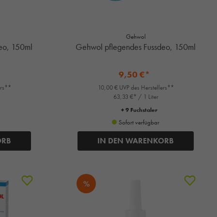
Gehwol
eo, 150ml
Gehwol pflegendes Fussdeo, 150ml
9,50 €*
ers**
10,00 € UVP des Herstellers**
63,33 €* / 1 Liter
+ 9 Fuchstaler
Sofort verfügbar
ORB
IN DEN WARENKORB
%