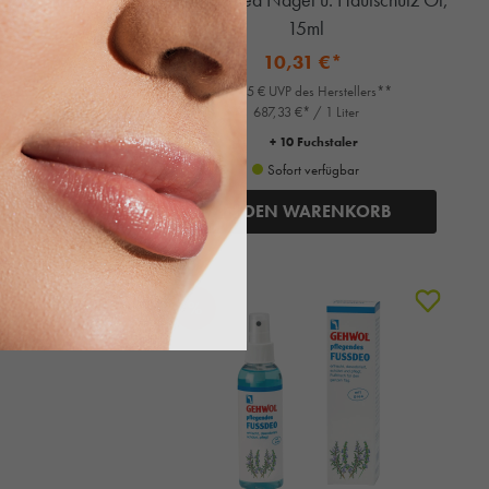
15ml
10,31 €*
rs**
10,85 € UVP des Herstellers**
687,33 €* / 1 Liter
+ 10 Fuchstaler
Sofort verfügbar
ORB
IN DEN WARENKORB
%