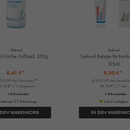
Gehwol
Gehwol
 Frische-Fußbad, 330g
Gehwol Balsam für trock
125ml
8,41 €*
8,50 €*
5 € UVP des Herstellers**
8,95 € UVP des Herstelle
5,48 €* / 1 Kilogramm
68,00 €* / 1 Liter
+ 8 Fuchstaler
+ 8 Fuchstaler
Lieferzeit 3-7 Arbeitstage
Sofort verfügbar
 DEN WARENKORB
IN DEN WARENK