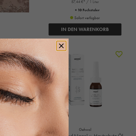
87,44 €* / 1 Liter
+ 10 Fuchstaler
Sofort verfügbar
IN DEN WARENKORB
%
Gehwol
m, 125ml
Gehwol med Nagel u. Hautschutz Öl,