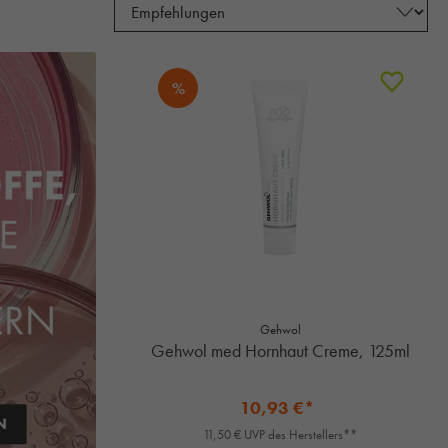
%
Gehwol
Gehwol med Hornhaut Creme, 125ml
10,93 €*
11,50 € UVP des Herstellers**