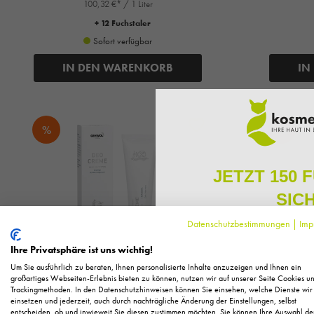
100,32 €* / 1 Liter
+ 12 Fuchstaler
Sofort verfügbar
IN DEN WARENKORB
IN
%
%
JETZT 150 
SIC
Datenschutzbestimmungen
|
Imp
Melden Sie sich zu unserem N
regelmäßig exklusive Inform
Ihre Privatsphäre ist uns wichtig!
Pflege, neue Produkte u
Um Sie ausführlich zu beraten, Ihnen personalisierte Inhalte anzuzeigen und Ihnen ein
Als kleines Dankeschön für 
großartiges Webseiten-Erlebnis bieten zu können, nutzen wir auf unserer Seite Cookies u
Trackingmethoden. In den Datenschutzhinweisen können Sie einsehen, welche Dienste wir
Ihnen
150 Fuchstaler*
, die
Gehwol
einsetzen und jederzeit, auch durch nachträgliche Änderung der Einstellungen, selbst
Einkauf einl
Gehwol med Fußdeo Creme, 125ml
Gehwo
entscheiden, ob und inwieweit Sie diesen zustimmen möchten. Sie können Ihre Auswahl de