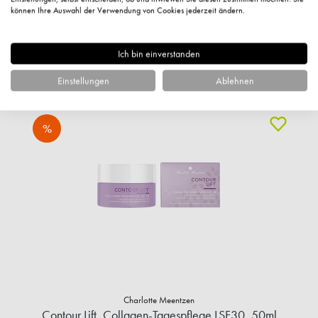
872,00 €* / 1 Liter
können Ihre Auswahl der Verwendung von Cookies jederzeit ändern.
+ 43 Fuchstaler
Sofort verfügbar
Ich bin einverstanden
IN DEN WARENKORB
Einstellungen
Ablehnen
%
Charlotte Meentzen
Contour Lift, Collagen-Tagespflege LSF30, 50ml