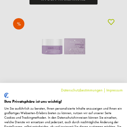
%
Datenschutzbestimmungen
|
Impressum
Charlotte Meentzen
Contour Lift, Collagen-Nachtpflege, 50ml
Ihre Privatsphäre ist uns wichtig!
Um Sie ausführlich zu beraten, Ihnen personalisierte Inhalte anzuzeigen und Ihnen ein
großartiges Webseiten-Erlebnis bieten zu können, nutzen wir auf unserer Seite
43,60 €*
Cookies und Trackingmethoden. In den Datenschutzhinweisen können Sie einsehen,
54,50 € UVP des Herstellers**
welche Dienste wir einsetzen und jederzeit, auch durch nachträgliche Änderung der
Einstellungen, selbst entscheiden, ob und inwieweit Sie diesen zustimmen möchten. Sie