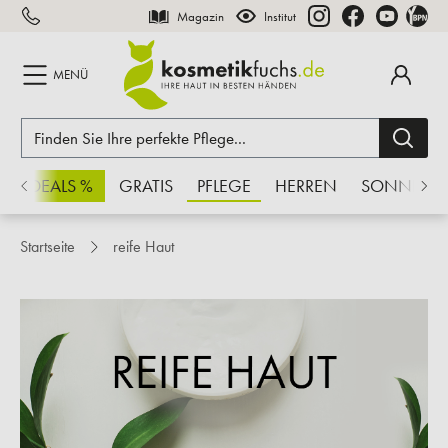
Magazin
Institut
inhalt springen
MENÜ
CHSDEALS %
GRATIS
PFLEGE
HERREN
SONNE
Startseite
reife Haut