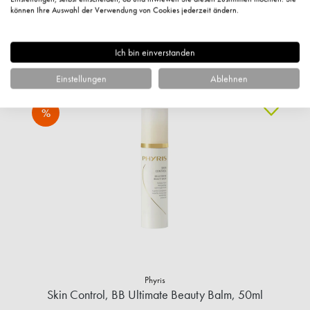
können Ihre Auswahl der Verwendung von Cookies jederzeit ändern.
Versandkostenfrei
Sofort verfügbar
IN DEN WARENKORB
Ich bin einverstanden
Einstellungen
Ablehnen
%
Phyris
Skin Control, BB Ultimate Beauty Balm, 50ml