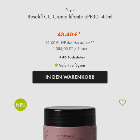
Payot
Roselift CC Creme liftante SPF30, 40ml
43,40 €*
62,00 € UVP des Herstellers**
1.085,00 €* / 1 Liter
+ 43 Fuchstaler
Sofort verfügbar
IN DEN WARENKORB
NEU