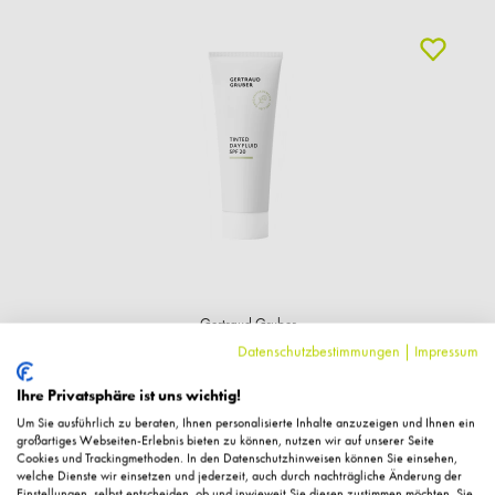
Gertraud Gruber
Tinted Day Fluid SPF20, 40ml
Datenschutzbestimmungen
|
Impressum
Ihre Privatsphäre ist uns wichtig!
29,00 €*
Um Sie ausführlich zu beraten, Ihnen personalisierte Inhalte anzuzeigen und Ihnen ein
großartiges Webseiten-Erlebnis bieten zu können, nutzen wir auf unserer Seite
725,00 €* / 1 Liter
Cookies und Trackingmethoden. In den Datenschutzhinweisen können Sie einsehen,
welche Dienste wir einsetzen und jederzeit, auch durch nachträgliche Änderung der
+ 29 Fuchstaler
Einstellungen, selbst entscheiden, ob und inwieweit Sie diesen zustimmen möchten. Sie