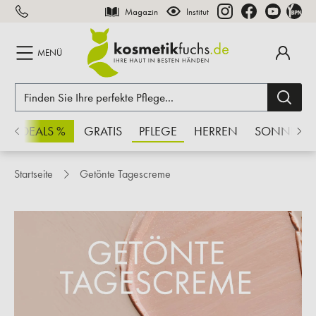
Magazin
Institut
inhalt springen
MENÜ
CHSDEALS %
GRATIS
PFLEGE
HERREN
SONNE
Startseite
Getönte Tagescreme