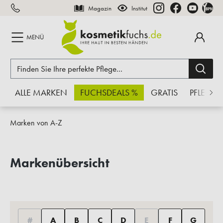
Magazin
Institut
inhalt springen
MENÜ
ALLE MARKEN
FUCHSDEALS %
GRATIS
PFLEGE
Marken von A-Z
Markenübersicht
#
A
B
C
D
E
F
G