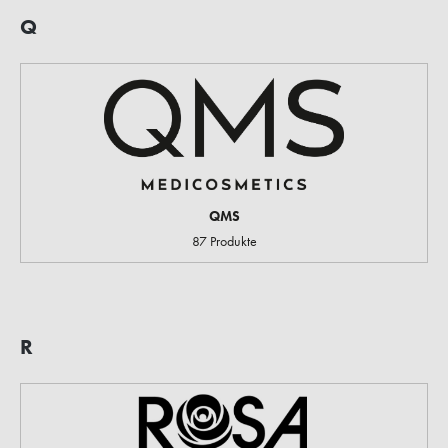
Q
QMS
87 Produkte
R