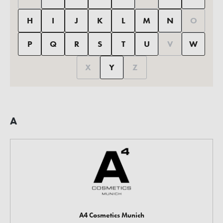
H
I
J
K
L
M
N
O
P
Q
R
S
T
U
V
W
X
Y
Z
A
A4 Cosmetics Munich