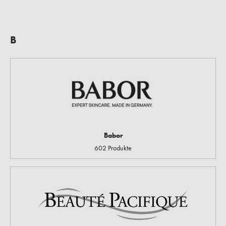
B
Babor
602 Produkte