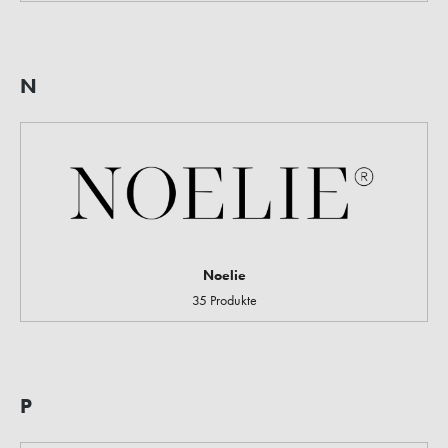
N
Noelie
35 Produkte
P