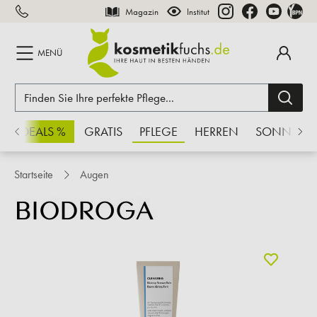
Magazin
Institut
inhalt springen
MENÜ
CHSDEALS %
GRATIS
PFLEGE
HERREN
SONNE
Startseite
Augen