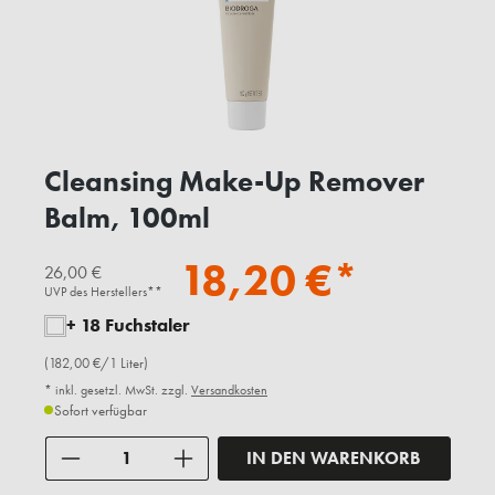
Cleansing Make-Up Remover
Balm, 100ml
18,20 €*
26,00 €
UVP des Herstellers**
+ 18 Fuchstaler
(182,00 €/1 Liter)
* inkl. gesetzl. MwSt. zzgl.
Versandkosten
Sofort verfügbar
Anzahl
IN DEN WARENKORB