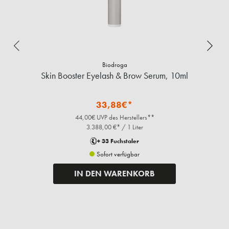
Biodroga
Skin Booster Eyelash & Brow Serum, 10ml
G
33,88€*
44,00€ UVP des Herstellers**
3.388,00 €* / 1 Liter
+ 33 Fuchstaler
Sofort verfügbar
IN DEN WARENKORB