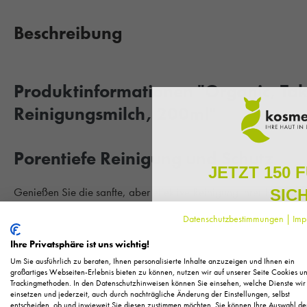
Beschreibung
Produktinformationen "Organic, Take
Reinigungsmilch, 200ml"
Porentiefe Reinigung und Schutz
JETZT 150 
Genießen Sie die sanfte, aber effektive Reinigung Ihrer Haut mit 
SIC
Biodroga Organic. Die zarte Textur dieser Reinigungsmilch ent
Datenschutzbestimmungen
|
Imp
Umweltbelastungen gründlich und schonend, ohne den hauteigen
Melden Sie sich zu unserem N
regelmäßig exklusive Inform
Haut wird porentief gereinigt und gleichzeitig erfrischt, was für
Ihre Privatsphäre ist uns wichtig!
Pflege, neue Produkte u
Ideal für die tägliche Reinigung, um Ihre Haut optimal auf die a
Um Sie ausführlich zu beraten, Ihnen personalisierte Inhalte anzuzeigen und Ihnen ein
Als kleines Dankeschön für 
großartiges Webseiten-Erlebnis bieten zu können, nutzen wir auf unserer Seite Cookies u
Trackingmethoden. In den Datenschutzhinweisen können Sie einsehen, welche Dienste wir
Ihnen
150 Fuchstaler*
, die
Hauttyp:
Für alle Hauttypen geeignet.
einsetzen und jederzeit, auch durch nachträgliche Änderung der Einstellungen, selbst
Einkauf einl
entscheiden, ob und inwieweit Sie diesen zustimmen möchten. Sie können Ihre Auswahl de