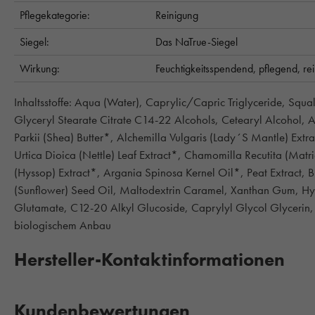
Pflegekategorie:
Reinigung
Siegel:
Das NaTrue-Siegel
Wirkung:
Feuchtigkeitsspendend,
pflegend,
re
Inhaltsstoffe: Aqua (Water), Caprylic/Capric Triglyceride, Squ
Glyceryl Stearate Citrate C14-22 Alcohols, Cetearyl Alcohol
Parkii (Shea) Butter*, Alchemilla Vulgaris (Lady´S Mantle) Ext
Urtica Dioica (Nettle) Leaf Extract*, Chamomilla Recutita (Matri
(Hyssop) Extract*, Argania Spinosa Kernel Oil*, Peat Extract, 
(Sunflower) Seed Oil, Maltodextrin Caramel, Xanthan Gum, H
Glutamate, C12-20 Alkyl Glucoside, Caprylyl Glycol Glycerin, C
biologischem Anbau
Hersteller-Kontaktinformationen
Kundenbewertungen