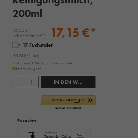
200ml
17,15 €*
24,50 €
UVP des Herstellers**
+ 17 Fuchstaler
(85,75 €/1 Liter)
* inkl. gesetzl. MwSt. zzgl.
Versandkosten
Sofort verfügbar
Anzahl
IN DEN WARENKORB
Passt dazu
Biodroga
Organic, Calm