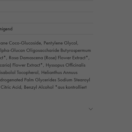
inigend
alane Coco-Glucoside, Pentylene Glycol,
, Alpha-Glucan Oligosaccharide Butyrospermum
ract*, Rosa Damascena (Rose) Flower Extract*,
caria) Flower Extract*, Hyssopus Officinalis
Bisabolol Tocopherol, Helianthus Annuus
ydrogenated Palm Glycerides Sodium Stearoyl
itric Acid, Benzyl Alcohol *aus kontrolliert