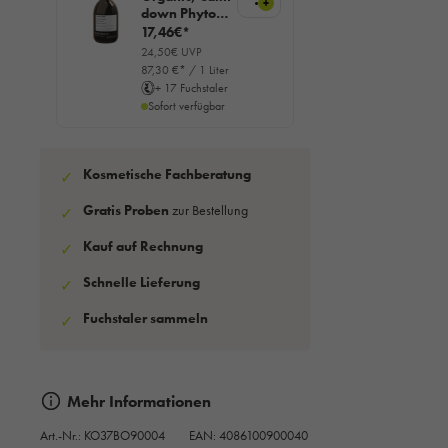
+
down Phyto
Tonikum,
17,46€*
200ml
24,50€ UVP
87,30 €* / 1 Liter
+ 17 Fuchstaler
Sofort verfügbar
Kosmetische Fachberatung
✓
Gratis Proben
zur Bestellung
✓
Kauf auf Rechnung
✓
Schnelle Lieferung
✓
Fuchstaler sammeln
✓
Mehr Informationen
Art.-Nr.:
KO37BO90004
EAN: 4086100900040