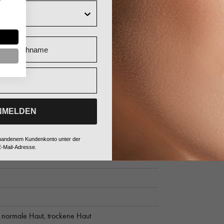
gen
Nachname
e feuchte Haut auf und massieren Sie sie sanft
NMELDEN
vorhandenem Kundenkonto unter der
-Mail-Adresse.
,
normale Haut,
trockene Haut