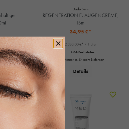
Dado Sens
hhaltige
REGENERATION E, AUGENCREME,
0ml
15ml
34,95 €*
ers**
2.330,00 €* / 1 Liter
+ 34 Fuchstaler
Lieferzeit z. Zt. nicht Lieferbar
ORB
Details
%