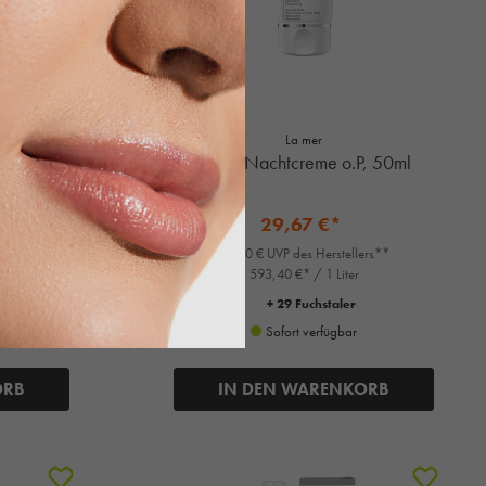
La mer
 o.P, 200ml
Med, Nachtcreme o.P, 50ml
29,67 €*
ers**
34,90 € UVP des Herstellers**
593,40 €* / 1 Liter
+ 29 Fuchstaler
Sofort verfügbar
ORB
IN DEN WARENKORB