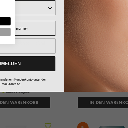
Nachname
Aesthetico
La mer
 Cream Advanced, 50ml
Med+ Anti-Dry, Salzlotion
34,90 €*
31,37 €*
NMELDEN
36,90 € UVP des Herstell
698,00 €* / 1 Liter
156,85 €* / 1 Liter
+ 34 Fuchstaler
vorhandenem Kundenkonto unter der
+ 31 Fuchstaler
-Mail-Adresse.
Versandkostenfrei
Sofort verfügbar
Sofort verfügbar
 DEN WARENKORB
IN DEN WARENK
%