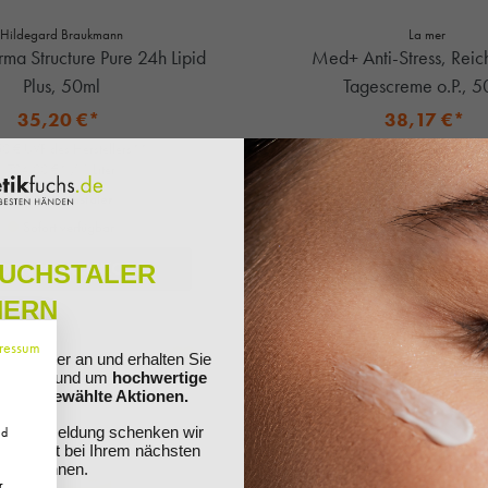
Hildegard Braukmann
La mer
erma Structure Pure 24h Lipid
Med+ Anti-Stress, Reic
Plus, 50ml
Tagescreme o.P., 5
35,20 €*
38,17 €*
0 € UVP des Herstellers**
44,90 € UVP des Herstell
704,00 €* / 1 Liter
763,40 €* / 1 Liter
+ 35 Fuchstaler
+ 38 Fuchstaler
Sofort verfügbar
Sofort verfügbar
 DEN WARENKORB
IN DEN WARENK
FUCHSTALER
HERN
ressum
ewsletter an und erhalten Sie
%
ationen rund um
hochwertige
nd ausgewählte Aktionen.
Ihre Anmeldung schenken wir
nd
 Sie direkt bei Ihrem nächsten
ösen können.
r