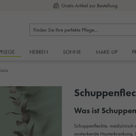
Kauf auf Rechnung
PFLEGE
HERREN
SONNE
MAKE-UP
P
iasis
Schuppenflec
Was ist Schuppen
Schuppenflechte, medizinisch al
ansteckende Hauterkrankung. S