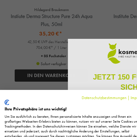
Hildegard Braukmann
Instiute Derma Structure Pure 24h Aqua
Institute D
Plus, 50ml
35,20 €*
42,50 € UVP des Herstellers**
42,5
704,00 €* / 1 Liter
+ 35 Fuchstaler
Sofort verfügbar
IN DEN WARENKORB
IN
JETZT 150 
SIC
Datenschutzbestimmungen
|
Imp
Melden Sie sich zu unserem N
regelmäßig exklusive Inform
Ihre Privatsphäre ist uns wichtig!
Pflege, neue Produkte u
Um Sie ausführlich zu beraten, Ihnen personalisierte Inhalte anzuzeigen und Ihnen ein
Als kleines Dankeschön für 
großartiges Webseiten-Erlebnis bieten zu können, nutzen wir auf unserer Seite Cookies u
Trackingmethoden. In den Datenschutzhinweisen können Sie einsehen, welche Dienste wir
Ihnen
150 Fuchstaler*
, die
einsetzen und jederzeit, auch durch nachträgliche Änderung der Einstellungen, selbst
Einkauf einl
entscheiden, ob und inwieweit Sie diesen zustimmen möchten. Sie können Ihre Auswahl de