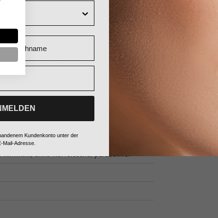
Nachname
 mit dem Gesichtswasser. Tonisieren Sie danach
he,
über 60
NMELDEN
vorhandenem Kundenkonto unter der
-Mail-Adresse.
Aluminium,
ohne Tierversuche,
parabenfrei