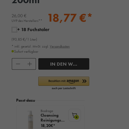
18,77 €*
26,00 €
UVP des Herstellers**
+ 18 Fuchstaler
(93,85 €/1 Liter)
* inkl. gesetzl. MwSt. zzgl.
Versandkosten
Sofort verfügbar
Anzahl
IN DEN WARENKORB
Passt dazu
Biodroga
Cleansing
+
Reinigungsmi
lch, 200ml
18,20€*