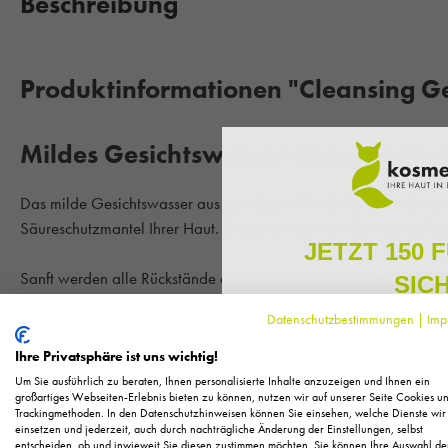
Beschreibung
Produktinformationen "Cleansing G
Mildes Gesichtswasser ohne Alkoho
Das milde Gesichtswasser aus der CLEANSING Serie von Biodroga
Säureschutzmantel Ihrer Haut. Die Lotion bereitet die Haut auf 
JETZT 150 
Sanft werden alle Rückstände durch das Gesichtswasser entfernt. E
SIC
Hautgefühl.
Datenschutzbestimmungen
|
Imp
Melden Sie sich zu unserem N
regelmäßig exklusive Inform
Hauttyp:
Für die alle Hauttypen geeignet.
Ihre Privatsphäre ist uns wichtig!
Pflege, neue Produkte u
Um Sie ausführlich zu beraten, Ihnen personalisierte Inhalte anzuzeigen und Ihnen ein
Als kleines Dankeschön für 
großartiges Webseiten-Erlebnis bieten zu können, nutzen wir auf unserer Seite Cookies u
Ihre Vorteile im Überblick:
Trackingmethoden. In den Datenschutzhinweisen können Sie einsehen, welche Dienste wir
Ihnen
150 Fuchstaler*
, die
mild zur Haut
einsetzen und jederzeit, auch durch nachträgliche Änderung der Einstellungen, selbst
Einkauf einl
entscheiden, ob und inwieweit Sie diesen zustimmen möchten. Sie können Ihre Auswahl de