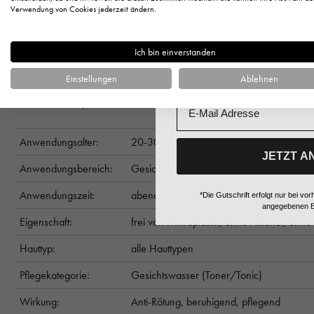
entfernt alle Rückstände
Anrede
Verwendung von Cookies jederzeit ändern.
alkoholfrei
hinterlässt ein frisches Hautgefühl
Ich bin einverstanden
Frischekick für die Haut
Vorname
Einstellungen
Ablehnen
Anwendung:
Befeuchten Sie nach der Reinigung ein Wattepad
Email
mit dem Wattepad Ihr Gesicht, Hals und Decolleté.
Anwendungsalter:
20-30,
30-40,
40-50,
50-60,
Jugendlic
JETZT A
Anwendungsbereich:
Gesicht
Anwendungszeit:
abends,
morgens
*Die Gutschrift erfolgt nur bei 
angegebenen E
Eigenschaft:
frei von Mikroplastik,
ohne Alkohol,
ohne 
Hauttyp:
alle Hauttypen
Pflegekategorie:
Gesichtswasser (Toner/Tonic)
Wirkung:
Anti-Rötung,
beruhigend,
pflegend