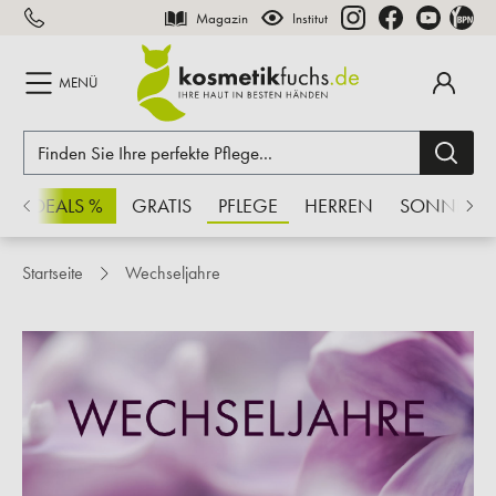
Magazin
Institut
inhalt springen
MENÜ
CHSDEALS %
GRATIS
PFLEGE
HERREN
SONNE
Startseite
Wechseljahre