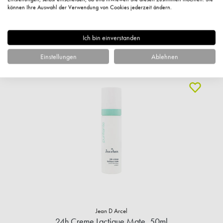
1.048,25 €* / 1 Liter
können Ihre Auswahl der Verwendung von Cookies jederzeit ändern.
+ 41 Fuchstaler
Sofort verfügbar
Ich bin einverstanden
IN DEN WARENKORB
Einstellungen
Ablehnen
Jean D Arcel
24h Creme Lactique Mate, 50ml