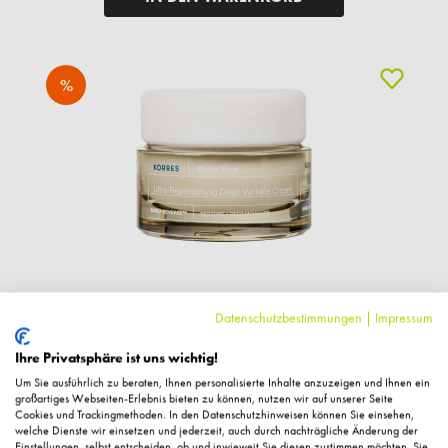
%
Datenschutzbestimmungen
|
Impressum
KORRES
White Pine Meno Reverse intensiv Creme, 40ml
Ihre Privatsphäre ist uns wichtig!
Um Sie ausführlich zu beraten, Ihnen personalisierte Inhalte anzuzeigen und Ihnen ein
großartiges Webseiten-Erlebnis bieten zu können, nutzen wir auf unserer Seite
41,93 €*
Cookies und Trackingmethoden. In den Datenschutzhinweisen können Sie einsehen,
welche Dienste wir einsetzen und jederzeit, auch durch nachträgliche Änderung der
59,90 € UVP des Herstellers**
Einstellungen, selbst entscheiden, ob und inwieweit Sie diesen zustimmen möchten. Sie