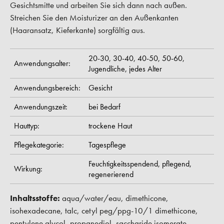
Gesichtsmitte und arbeiten Sie sich dann nach außen.
Streichen Sie den Moisturizer an den Außenkanten
(Haaransatz, Kieferkante) sorgfältig aus.
20-30,
30-40,
40-50,
50-60,
Anwendungsalter:
Jugendliche,
jedes Alter
Anwendungsbereich:
Gesicht
Anwendungszeit:
bei Bedarf
Hauttyp:
trockene Haut
Pflegekategorie:
Tagespflege
Feuchtigkeitsspendend,
pflegend,
Wirkung:
regenerierend
Inhaltsstoffe:
aqua/water/eau, dimethicone,
isohexadecane, talc, cetyl peg/ppg-10/1 dimethicone,
pentylene glycol, propanediol, saccharide isomerate,