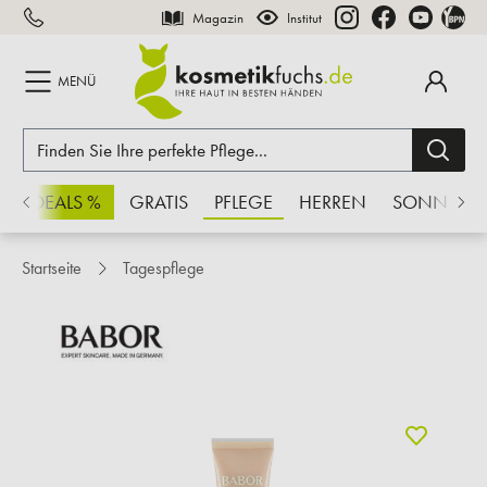
Magazin
Institut
inhalt springen
MENÜ
CHSDEALS %
GRATIS
PFLEGE
HERREN
SONNE
Startseite
Tagespflege