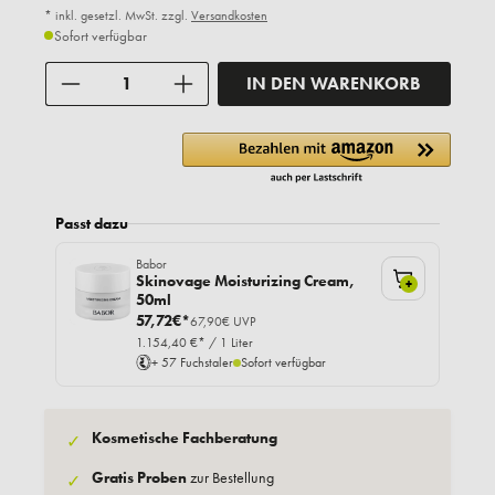
* inkl. gesetzl. MwSt. zzgl.
Versandkosten
Sofort verfügbar
Anzahl
IN DEN WARENKORB
Passt dazu
Babor
Skinovage Moisturizing Cream,
+
50ml
57,72€*
67,90€ UVP
1.154,40 €* / 1 Liter
+ 57 Fuchstaler
Sofort verfügbar
Kosmetische Fachberatung
✓
Gratis Proben
zur Bestellung
✓