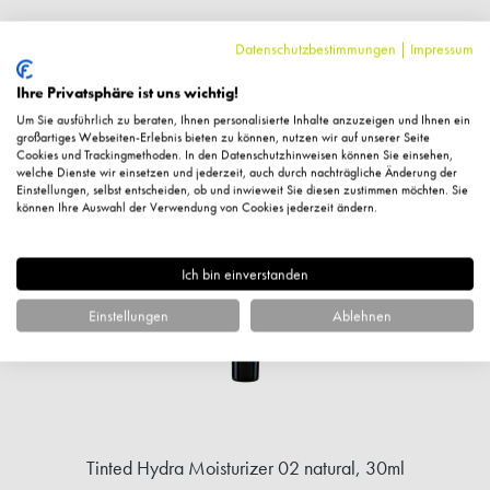
Datenschutzbestimmungen
|
Impressum
Ihre Privatsphäre ist uns wichtig!
Ähnliche Artikel
Um Sie ausführlich zu beraten, Ihnen personalisierte Inhalte anzuzeigen und Ihnen ein
großartiges Webseiten-Erlebnis bieten zu können, nutzen wir auf unserer Seite
Cookies und Trackingmethoden. In den Datenschutzhinweisen können Sie einsehen,
welche Dienste wir einsetzen und jederzeit, auch durch nachträgliche Änderung der
Einstellungen, selbst entscheiden, ob und inwieweit Sie diesen zustimmen möchten. Sie
%
können Ihre Auswahl der Verwendung von Cookies jederzeit ändern.
Ich bin einverstanden
Einstellungen
Ablehnen
Tinted Hydra Moisturizer 02 natural, 30ml