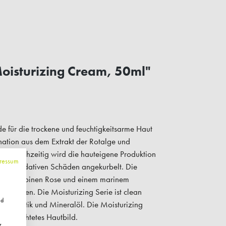
oisturizing Cream, 50ml"
 für die trockene und feuchtigkeitsarme Haut
nation aus dem Extrakt der Rotalge und
en. Gleichzeitig wird die hauteigene Produktion
ressum
vor oxidativen Schäden angekurbelt. Die
us der Alpinen Rose und einem marinem
 Schäden. Die Moisturizing Serie ist clean
nd
ikroplastik und Mineralöl. Die Moisturizing
urchfeuchtetes Hautbild.
r