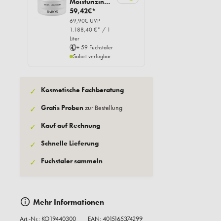
Moisturizing
& Lipid Cream
59,42€*
Rich, 50ml
69,90€ UVP
1.188,40 €* / 1
Liter
+ 59 Fuchstaler
Sofort verfügbar
Kosmetische Fachberatung
✓
Gratis Proben
zur Bestellung
✓
Kauf auf Rechnung
✓
Schnelle Lieferung
✓
Fuchstaler sammeln
✓
Mehr Informationen
Art.-Nr.:
KO19440300
EAN: 4015165374299