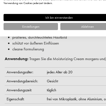
Verwendung von Cookies jederzeit ändern.
Hauttyp:
Für die trockene und feuchtigkeitsarme Haut geeignet.
Ich bin einverstanden
Ihre Vorteile im Überblick:
feuchtigkeitsspendend
Einstellungen
Ablehnen
mildert trockene Stellen
pralleres, durchfeuchtetes Hautbild
schützt vor äußeren Einflüssen
cleane Formulierung
Anwendung:
Tragen Sie die Moisturizing Cream morgens und/
Anwendungsalter:
jedes Alter ab 20
Anwendungsbereich:
Gesicht
Anwendungszeit:
täglich
Eigenschaft:
frei von Mikroplastik,
ohne Aluminium,
o