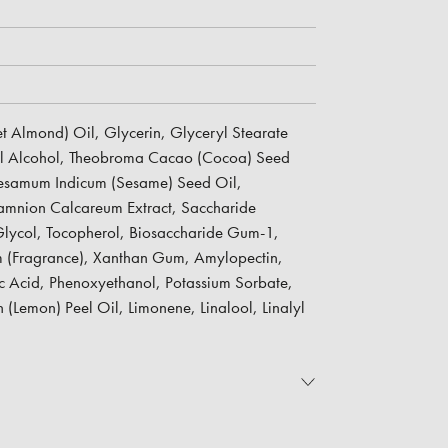
t Almond) Oil, Glycerin, Glyceryl Stearate
etyl Alcohol, Theobroma Cacao (Cocoa) Seed
Sesamum Indicum (Sesame) Seed Oil,
hamnion Calcareum Extract, Saccharide
Glycol, Tocopherol, Biosaccharide Gum-1,
um (Fragrance), Xanthan Gum, Amylopectin,
ic Acid, Phenoxyethanol, Potassium Sorbate,
 (Lemon) Peel Oil, Limonene, Linalool, Linalyl