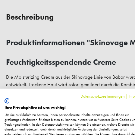
Beschreibung
Produktinformationen "Skinovage M
Feuchtigkeitsspendende Creme
Die Moisturizing Cream aus der Skinovage Linie von Babor wurde
entwickelt. Trockene Haut wird sofort gemildert durch die Kombi
Hyaluronsäure. Feuchtigkeit in der Haut wird langfristig gebund
Datenschutzbestimmungen
|
Imp
von Ceramiden zur Kräftigung der Hautbarriere und zum Schutz 
Verbindung der beiden Wirkstoffe bestehend aus dem Extrakt a
Ihre Privatsphäre ist uns wichtig!
Polysaccarid unterstützen den Schutzmechanismus vor oxidativen
Um Sie ausführlich zu beraten, Ihnen personalisierte Inhalte anzuzeigen und Ihnen ein
großartiges Webseiten-Erlebnis bieten zu können, nutzen wir auf unserer Seite Cookies u
formuliert. Sie ist unter anderem frei von Silikonen, Parabene, M
Trackingmethoden. In den Datenschutzhinweisen können Sie einsehen, welche Dienste wir
Cream von Babor sorgt für ein rosig frisches, pralleres und gut d
einsetzen und jederzeit, auch durch nachträgliche Änderung der Einstellungen, selbst
entscheiden, ob und inwieweit Sie diesen zustimmen möchten. Sie können Ihre Auswahl de