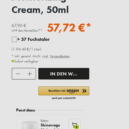
Cream, 50ml
57,72 €*
67,90 €
UVP des Herstellers**
+ 57 Fuchstaler
(1.154,40 €/1 Liter)
* inkl. gesetzl. MwSt. zzgl.
Versandkosten
Sofort verfügbar
Anzahl
IN DEN WARENKORB
Passt dazu
Babor
Skinovage
+