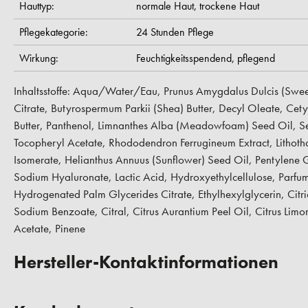
Hauttyp:
normale Haut,
trockene Haut
Pflegekategorie:
24 Stunden Pflege
Wirkung:
Feuchtigkeitsspendend,
pflegend
Inhaltsstoffe: Aqua/Water/Eau, Prunus Amygdalus Dulcis (Swee
Citrate, Butyrospermum Parkii (Shea) Butter, Decyl Oleate, C
Butter, Panthenol, Limnanthes Alba (Meadowfoam) Seed Oil, 
Tocopheryl Acetate, Rhododendron Ferrugineum Extract, Lithot
Isomerate, Helianthus Annuus (Sunflower) Seed Oil, Pentylene 
Sodium Hyaluronate, Lactic Acid, Hydroxyethylcellulose, Parf
Hydrogenated Palm Glycerides Citrate, Ethylhexylglycerin, Citr
Sodium Benzoate, Citral, Citrus Aurantium Peel Oil, Citrus Limon
Acetate, Pinene
Hersteller-Kontaktinformationen