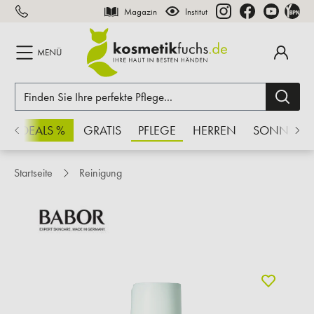
Magazin
Institut
inhalt springen
MENÜ
CHSDEALS %
GRATIS
PFLEGE
HERREN
SONNE
Startseite
Reinigung