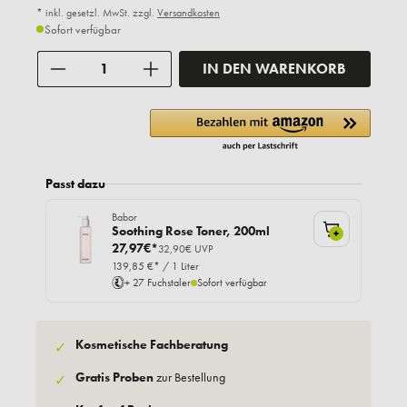
* inkl. gesetzl. MwSt. zzgl.
Versandkosten
Sofort verfügbar
Anzahl
IN DEN WARENKORB
Passt dazu
Babor
Soothing Rose Toner, 200ml
+
27,97€*
32,90€ UVP
139,85 €* / 1 Liter
+ 27 Fuchstaler
Sofort verfügbar
Kosmetische Fachberatung
✓
Gratis Proben
zur Bestellung
✓