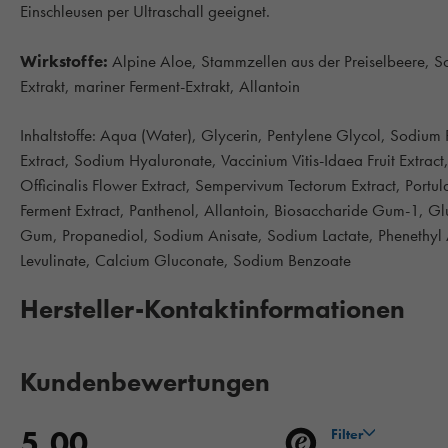
Einschleusen per Ultraschall geeignet.
Wirkstoffe:
Alpine Aloe, Stammzellen aus der Preiselbeere, S
Extrakt, mariner Ferment-Extrakt, Allantoin
Inhaltstoffe: Aqua (Water), Glycerin, Pentylene Glycol, Sodium
Extract, Sodium Hyaluronate, Vaccinium Vitis-Idaea Fruit Extrac
Officinalis Flower Extract, Sempervivum Tectorum Extract, Port
Ferment Extract, Panthenol, Allantoin, Biosaccharide Gum-1, G
Gum, Propanediol, Sodium Anisate, Sodium Lactate, Phenethyl A
Levulinate, Calcium Gluconate, Sodium Benzoate
Hersteller-Kontaktinformationen
Kundenbewertungen