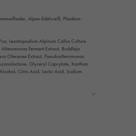
ommerflieder, Alpen-Edelweiß, Plankton-
 Pca, Leontopodium Alpinum Callus Culture
t, Alteromonas Ferment Extract, Buddleja
ulaca Oleracea Extract, Pseudoalteromonas
luconolactone, Glyceryl Caprylate, Xanthan
lcohol, Citric Acid, Lactic Acid, Sodium