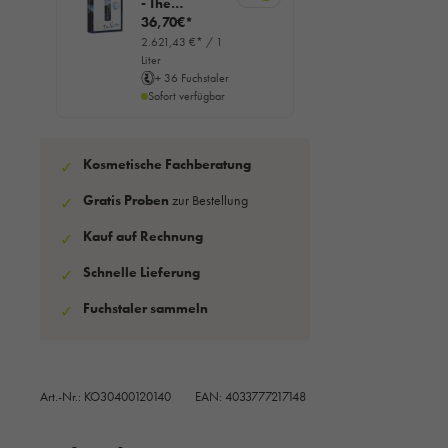
- The
Regenerating
36,70€*
Ampoule,
2.621,43 €* / 1
7x2ml
Liter
+ 36 Fuchstaler
Sofort verfügbar
Kosmetische Fachberatung
✓
Gratis Proben
zur Bestellung
✓
Kauf auf Rechnung
✓
Schnelle Lieferung
✓
Fuchstaler sammeln
✓
Art.-Nr.:
KO30400120140
EAN: 4033777217148