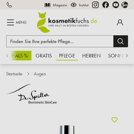
Magazin
Institut
inhalt springen
MENÜ
CHSDEALS %
GRATIS
PFLEGE
HERREN
SONNE
Startseite
Augen