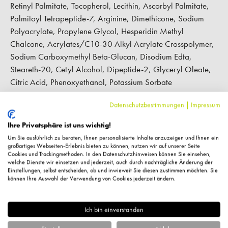
Retinyl Palmitate, Tocopherol, Lecithin, Ascorbyl Palmitate,
Palmitoyl Tetrapeptide-7, Arginine, Dimethicone, Sodium
Polyacrylate, Propylene Glycol, Hesperidin Methyl
Chalcone, Acrylates/C10-30 Alkyl Acrylate Crosspolymer,
Sodium Carboxymethyl Beta-Glucan, Disodium Edta,
Steareth-20, Cetyl Alcohol, Dipeptide-2, Glyceryl Oleate,
Citric Acid, Phenoxyethanol, Potassium Sorbate
Datenschutzbestimmungen
|
Impressum
Warn- und Sicherheitshinweise
Ihre Privatsphäre ist uns wichtig!
Um Sie ausführlich zu beraten, Ihnen personalisierte Inhalte anzuzeigen und Ihnen ein
großartiges Webseiten-Erlebnis bieten zu können, nutzen wir auf unserer Seite
Hersteller-Kontaktinformationen
Cookies und Trackingmethoden. In den Datenschutzhinweisen können Sie einsehen,
welche Dienste wir einsetzen und jederzeit, auch durch nachträgliche Änderung der
Einstellungen, selbst entscheiden, ob und inwieweit Sie diesen zustimmen möchten. Sie
können Ihre Auswahl der Verwendung von Cookies jederzeit ändern.
Kundenbewertungen
Ich bin einverstanden