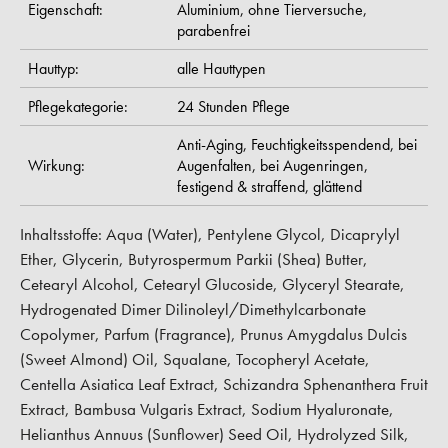
Eigenschaft:
Aluminium,
ohne Tierversuche,
parabenfrei
Hauttyp:
alle Hauttypen
Pflegekategorie:
24 Stunden Pflege
Anti-Aging,
Feuchtigkeitsspendend,
bei
Wirkung:
Augenfalten,
bei Augenringen,
festigend & straffend,
glättend
Inhaltsstoffe: Aqua (Water), Pentylene Glycol, Dicaprylyl
Ether, Glycerin, Butyrospermum Parkii (Shea) Butter,
Cetearyl Alcohol, Cetearyl Glucoside, Glyceryl Stearate,
Hydrogenated Dimer Dilinoleyl/Dimethylcarbonate
Copolymer, Parfum (Fragrance), Prunus Amygdalus Dulcis
(Sweet Almond) Oil, Squalane, Tocopheryl Acetate,
Centella Asiatica Leaf Extract, Schizandra Sphenanthera Fruit
Extract, Bambusa Vulgaris Extract, Sodium Hyaluronate,
Helianthus Annuus (Sunflower) Seed Oil, Hydrolyzed Silk,