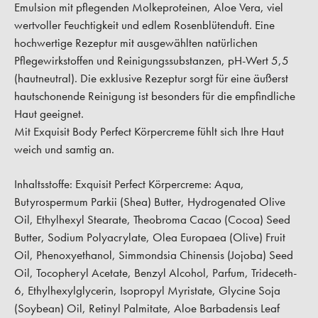
Emulsion mit pflegenden Molkeproteinen, Aloe Vera, viel
wertvoller Feuchtigkeit und edlem Rosenblütenduft. Eine
hochwertige Rezeptur mit ausgewählten natürlichen
Pflegewirkstoffen und Reinigungssubstanzen, pH-Wert 5,5
(hautneutral). Die exklusive Rezeptur sorgt für eine äußerst
hautschonende Reinigung ist besonders für die empfindliche
Haut geeignet.
Mit Exquisit Body Perfect Körpercreme fühlt sich Ihre Haut
weich und samtig an.
Inhaltsstoffe: Exquisit Perfect Körpercreme: Aqua,
Butyrospermum Parkii (Shea) Butter, Hydrogenated Olive
Oil, Ethylhexyl Stearate, Theobroma Cacao (Cocoa) Seed
Butter, Sodium Polyacrylate, Olea Europaea (Olive) Fruit
Oil, Phenoxyethanol, Simmondsia Chinensis (Jojoba) Seed
Oil, Tocopheryl Acetate, Benzyl Alcohol, Parfum, Trideceth-
6, Ethylhexylglycerin, Isopropyl Myristate, Glycine Soja
(Soybean) Oil, Retinyl Palmitate, Aloe Barbadensis Leaf