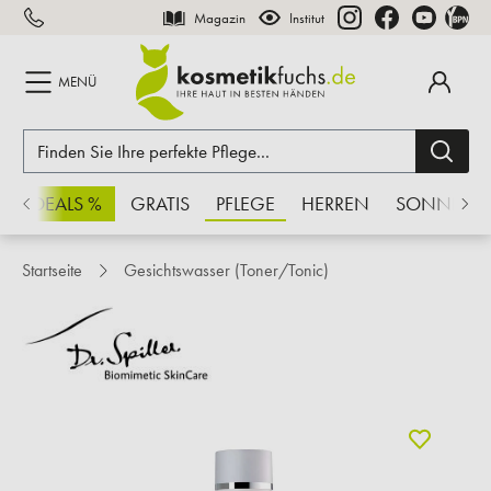
Magazin
Institut
inhalt springen
MENÜ
CHSDEALS %
GRATIS
PFLEGE
HERREN
SONNE
Startseite
Gesichtswasser (Toner/Tonic)