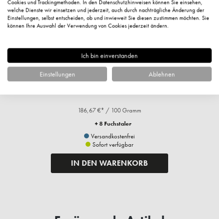
Cookies und Trackingmethoden. In den Datenschutzhinweisen können Sie einsehen,
welche Dienste wir einsetzen und jederzeit, auch durch nachträgliche Änderung der
Einstellungen, selbst entscheiden, ob und inwieweit Sie diesen zustimmen möchten. Sie
können Ihre Auswahl der Verwendung von Cookies jederzeit ändern.
Ich bin einverstanden
Aloe Vera Lip Balm, SPF 20, 4,5g
Einstellungen
Ablehnen
8,40 €*
186,67 €* / 100 Gramm
+ 8 Fuchstaler
Versandkostenfrei
Sofort verfügbar
IN DEN WARENKORB