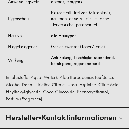
Anwendungszeit:
abends,
morgens
biokosmetik,
frei von Mikroplastik,
Eigenschaft:
naturnah,
ohne Aluminium,
ohne
Tierversuche,
parabenfrei
Hauttyp:
alle Hauttypen
Pflegekategorie:
Gesichtswasser (Toner/Tonic)
Anti-Rötung,
Feuchtigkeitsspendend,
Wirkung:
beruhigend,
regenerierend
Inhaltsstoffe: Aqua (Water), Aloe Barbadensis Leaf Juice,
Alcohol Denat., Triethyl Citrate, Urea, Arginine, Citric Acid,
Ethylhexylglycerin, Coco-Glucoside, Phenoxyethanol,
Parfum (Fragrance)
Hersteller-Kontaktinformationen