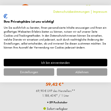
%
Datenschutzbestimmungen
|
Impressum
Bundle
Ihre Privatsphäre ist uns wichtig!
Um Sie ausführlich zu beraten, Ihnen personalisierte Inhalte anzuzeigen und Ihnen ein
großartiges Webseiten-Erlebnis bieten zu können, nutzen wir auf unserer Seite
Cookies und Trackingmethoden. In den Datenschutzhinweisen können Sie einsehen,
welche Dienste wir einsetzen und jederzeit, auch durch nachträgliche Änderung der
Einstellungen, selbst entscheiden, ob und inwieweit Sie diesen zustimmen möchten. Sie
können Ihre Auswahl der Verwendung von Cookies jederzeit ändern.
Ich bin einverstanden
ml
Supreme Lift Anti Age Cream Tag o.P., 50ml
S
Einstellungen
Ablehnen
59,42 €*
69,90 € UVP des Herstellers**
1.188,40 €* / 1 Liter
+ 59 Fuchstaler
Sofort verfügbar