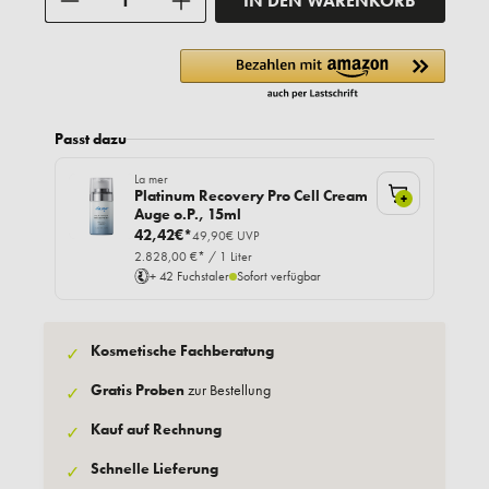
IN DEN WARENKORB
Passt dazu
La mer
Platinum Recovery Pro Cell Cream
+
Auge o.P., 15ml
42,42€*
49,90€ UVP
2.828,00 €* / 1 Liter
+ 42 Fuchstaler
Sofort verfügbar
Kosmetische Fachberatung
✓
Gratis Proben
zur Bestellung
✓
Kauf auf Rechnung
✓
Schnelle Lieferung
✓