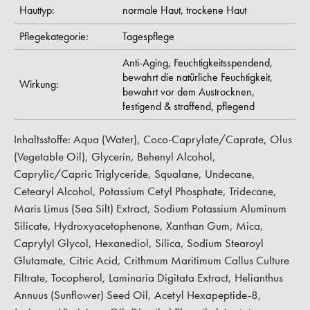
Hauttyp:
normale Haut,
trockene Haut
Pflegekategorie:
Tagespflege
Anti-Aging,
Feuchtigkeitsspendend,
bewahrt die natürliche Feuchtigkeit,
Wirkung:
bewahrt vor dem Austrocknen,
festigend & straffend,
pflegend
Inhaltsstoffe: Aqua (Water), Coco-Caprylate/Caprate, Olus
(Vegetable Oil), Glycerin, Behenyl Alcohol,
Caprylic/Capric Triglyceride, Squalane, Undecane,
Cetearyl Alcohol, Potassium Cetyl Phosphate, Tridecane,
Maris Limus (Sea Silt) Extract, Sodium Potassium Aluminum
Silicate, Hydroxyacetophenone, Xanthan Gum, Mica,
Caprylyl Glycol, Hexanediol, Silica, Sodium Stearoyl
Glutamate, Citric Acid, Crithmum Maritimum Callus Culture
Filtrate, Tocopherol, Laminaria Digitata Extract, Helianthus
Annuus (Sunflower) Seed Oil, Acetyl Hexapeptide-8,