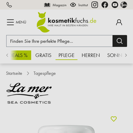
Magazin
Institut
inhalt springen
MENÜ
CHSDEALS %
GRATIS
PFLEGE
HERREN
SONNE
Startseite
Tagespflege