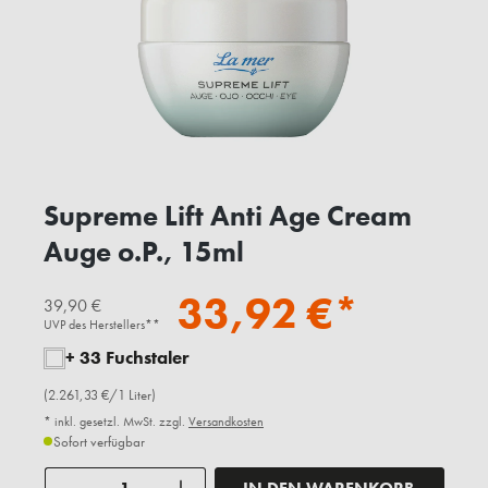
Supreme Lift Anti Age Cream
Auge o.P., 15ml
33,92 €*
39,90 €
UVP des Herstellers**
+ 33 Fuchstaler
(2.261,33 €/1 Liter)
* inkl. gesetzl. MwSt. zzgl.
Versandkosten
Sofort verfügbar
Anzahl