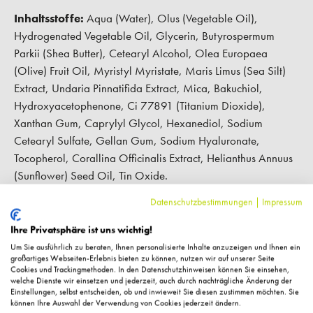
Inhaltsstoffe:
Aqua (Water), Olus (Vegetable Oil),
Hydrogenated Vegetable Oil, Glycerin, Butyrospermum
Parkii (Shea Butter), Cetearyl Alcohol, Olea Europaea
(Olive) Fruit Oil, Myristyl Myristate, Maris Limus (Sea Silt)
Extract, Undaria Pinnatifida Extract, Mica, Bakuchiol,
Hydroxyacetophenone, Ci 77891 (Titanium Dioxide),
Xanthan Gum, Caprylyl Glycol, Hexanediol, Sodium
Cetearyl Sulfate, Gellan Gum, Sodium Hyaluronate,
Tocopherol, Corallina Officinalis Extract, Helianthus Annuus
(Sunflower) Seed Oil, Tin Oxide.
Datenschutzbestimmungen
|
Impressum
Hersteller-Kontaktinformationen
Ihre Privatsphäre ist uns wichtig!
Um Sie ausführlich zu beraten, Ihnen personalisierte Inhalte anzuzeigen und Ihnen ein
großartiges Webseiten-Erlebnis bieten zu können, nutzen wir auf unserer Seite
Kundenbewertungen
Cookies und Trackingmethoden. In den Datenschutzhinweisen können Sie einsehen,
welche Dienste wir einsetzen und jederzeit, auch durch nachträgliche Änderung der
Einstellungen, selbst entscheiden, ob und inwieweit Sie diesen zustimmen möchten. Sie
können Ihre Auswahl der Verwendung von Cookies jederzeit ändern.