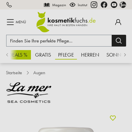
Magazin
Institut
inhalt springen
MENÜ
CHSDEALS %
GRATIS
PFLEGE
HERREN
SONNE
Startseite
Augen