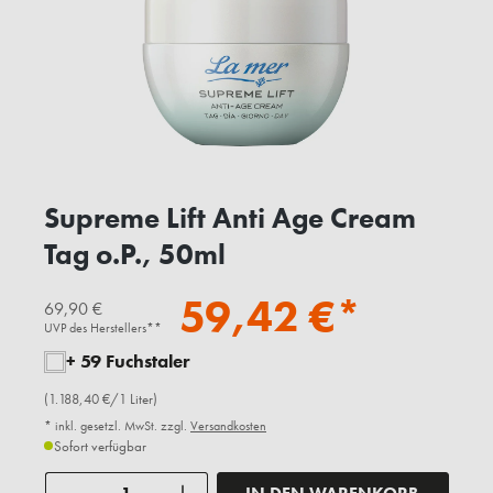
Supreme Lift Anti Age Cream
Tag o.P., 50ml
59,42 €*
69,90 €
UVP des Herstellers**
+ 59 Fuchstaler
(1.188,40 €/1 Liter)
* inkl. gesetzl. MwSt. zzgl.
Versandkosten
Sofort verfügbar
Anzahl