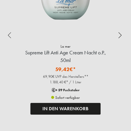
La mer
Supreme Lift Anti Age Cream Nacht o.P.,
Su
50ml
59,42€*
69,90€ UVP des Herstellers**
1.188,40 €* / 1 Liter
+ 59 Fuchstaler
Sofort verfügbar
IN DEN WARENKORB