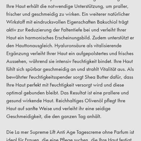
Ihre Haut erhält die notwendige Unterstützung, um praller,
frischer und geschmeidig zu wirken. Ein weiterer natürlicher
Wirkstoff mit eindrucksvollen Eigenschaften Bakuchiol trägt
aktiv zur Reduzierung der Faltentiefe bei und verleiht Ihrer
Haut ein harmonisches Erscheinungsbild. Zudem unterstützt er
den Hauttonausgleich. Hyaluronsäure als vitalisierende
Ergänzung verleiht Ihrer Haut ein aufgepolstertes und frisches
Aussehen, während sie intensiv Feuchtigkeit bindet. Ihre Haut
fühlt sich spürbar geschmeidig an und strahlt Vitalität aus. Als
bewährter Feuchtigkeitsspender sorgt Shea Butter dafür, dass
Ihre Haut perfekt mit Feuchtigkeit versorgt wird und diese
optimal gebunden bleibt. Das Resultat ist eine prallere und
gesund wirkende Haut. Reichhaltiges Olivenöl pflegt Ihre
Haut auf sanfte Weise und verleiht ihr eine seidige
Geschmeidigkeit, die den ganzen Tag anhält.
Die La mer Supreme Lift Anti Age Tagescreme ohne Parfum ist
ideal für Frauen, die eine Pflege suchen, die Ihre Haut festigt,