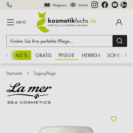
Magazin
Institut
inhalt springen
MENÜ
CHSDEALS %
GRATIS
PFLEGE
HERREN
SONNE
Startseite
Tagespflege