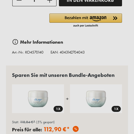
IN DEN WARENKORB
Mehr Informationen
Art.-Nr.:
KO4570140
EAN: 4043142704043
Sparen Sie mit unseren Bundle-Angeboten
+
1X
1X
Statt:
118,84 €*
(5% gespart)
112,90 €*
Preis für alle:
%