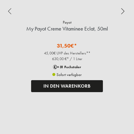
Payot
My Payot Creme Vitaminee Eclat, 50ml
L
31,50€*
45,00€ UVP des Herstellers**
630,00 €* / 1 Liter
+ 31 Fuchstaler
Sofort verfügbar
IN DEN WARENKORB