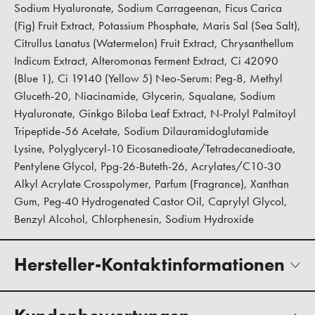
Sodium Hyaluronate, Sodium Carrageenan, Ficus Carica
(Fig) Fruit Extract, Potassium Phosphate, Maris Sal (Sea Salt),
Citrullus Lanatus (Watermelon) Fruit Extract, Chrysanthellum
Indicum Extract, Alteromonas Ferment Extract, Ci 42090
(Blue 1), Ci 19140 (Yellow 5) Neo-Serum: Peg-8, Methyl
Gluceth-20, Niacinamide, Glycerin, Squalane, Sodium
Hyaluronate, Ginkgo Biloba Leaf Extract, N-Prolyl Palmitoyl
Tripeptide-56 Acetate, Sodium Dilauramidoglutamide
Lysine, Polyglyceryl-10 Eicosanedioate/Tetradecanedioate,
Pentylene Glycol, Ppg-26-Buteth-26, Acrylates/C10-30
Alkyl Acrylate Crosspolymer, Parfum (Fragrance), Xanthan
Gum, Peg-40 Hydrogenated Castor Oil, Caprylyl Glycol,
Benzyl Alcohol, Chlorphenesin, Sodium Hydroxide
Hersteller-Kontaktinformationen