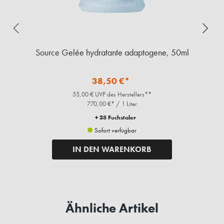
ml
Source Gelée hydratante adaptogene, 50ml
S
38,50 €*
55,00 € UVP des Herstellers**
770,00 €* / 1 Liter
+ 38 Fuchstaler
Sofort verfügbar
IN DEN WARENKORB
Ähnliche Artikel