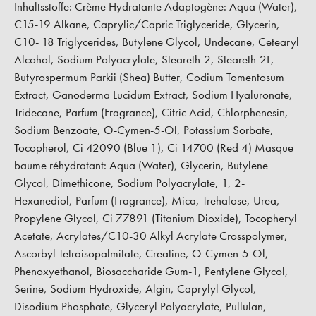
Inhaltsstoffe: Crème Hydratante Adaptogène: Aqua (Water),
C15-19 Alkane, Caprylic/Capric Triglyceride, Glycerin,
C10- 18 Triglycerides, Butylene Glycol, Undecane, Cetearyl
Alcohol, Sodium Polyacrylate, Steareth-2, Steareth-21,
Butyrospermum Parkii (Shea) Butter, Codium Tomentosum
Extract, Ganoderma Lucidum Extract, Sodium Hyaluronate,
Tridecane, Parfum (Fragrance), Citric Acid, Chlorphenesin,
Sodium Benzoate, O-Cymen-5-Ol, Potassium Sorbate,
Tocopherol, Ci 42090 (Blue 1), Ci 14700 (Red 4) Masque
baume réhydratant: Aqua (Water), Glycerin, Butylene
Glycol, Dimethicone, Sodium Polyacrylate, 1, 2-
Hexanediol, Parfum (Fragrance), Mica, Trehalose, Urea,
Propylene Glycol, Ci 77891 (Titanium Dioxide), Tocopheryl
Acetate, Acrylates/C10-30 Alkyl Acrylate Crosspolymer,
Ascorbyl Tetraisopalmitate, Creatine, O-Cymen-5-Ol,
Phenoxyethanol, Biosaccharide Gum-1, Pentylene Glycol,
Serine, Sodium Hydroxide, Algin, Caprylyl Glycol,
Disodium Phosphate, Glyceryl Polyacrylate, Pullulan,