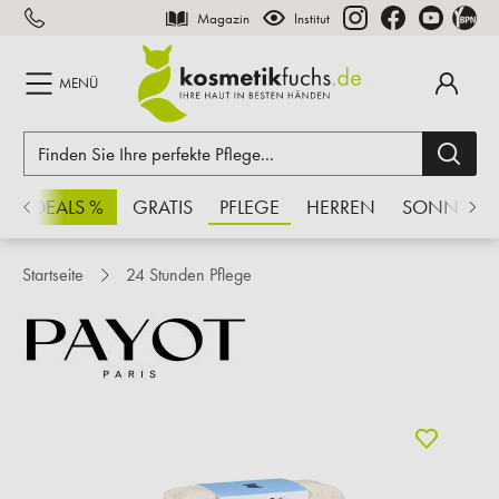
Magazin
Institut
inhalt springen
MENÜ
CHSDEALS %
GRATIS
PFLEGE
HERREN
SONNE
Startseite
24 Stunden Pflege