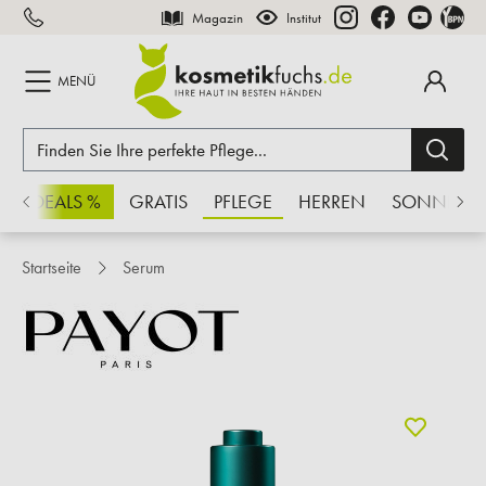
Magazin
Institut
inhalt springen
MENÜ
CHSDEALS %
GRATIS
PFLEGE
HERREN
SONNE
Startseite
Serum