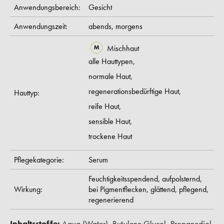
Anwendungsbereich:
Gesicht
Anwendungszeit:
abends,
morgens
Mischhaut
alle Hauttypen,
normale Haut,
regenerationsbedürftige Haut,
Hauttyp:
reife Haut,
sensible Haut,
trockene Haut
Pflegekategorie:
Serum
Feuchtigkeitsspendend,
aufpolsternd,
Wirkung:
bei Pigmentflecken,
glättend,
pflegend,
regenerierend
Inhaltsstoffe:
Aqua (Water), Butylene Glycol, Propanediol,