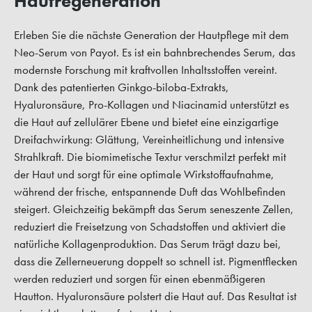
Hautregeneration
Erleben Sie die nächste Generation der Hautpflege mit dem
Neo-Serum von Payot. Es ist ein bahnbrechendes Serum, das
modernste Forschung mit kraftvollen Inhaltsstoffen vereint.
Dank des patentierten Ginkgo-biloba-Extrakts,
Hyaluronsäure, Pro-Kollagen und Niacinamid unterstützt es
die Haut auf zellulärer Ebene und bietet eine einzigartige
Dreifachwirkung: Glättung, Vereinheitlichung und intensive
Strahlkraft. Die biomimetische Textur verschmilzt perfekt mit
der Haut und sorgt für eine optimale Wirkstoffaufnahme,
während der frische, entspannende Duft das Wohlbefinden
steigert. Gleichzeitig bekämpft das Serum seneszente Zellen,
reduziert die Freisetzung von Schadstoffen und aktiviert die
natürliche Kollagenproduktion. Das Serum trägt dazu bei,
dass die Zellerneuerung doppelt so schnell ist. Pigmentflecken
werden reduziert und sorgen für einen ebenmäßigeren
Hautton. Hyaluronsäure polstert die Haut auf. Das Resultat ist