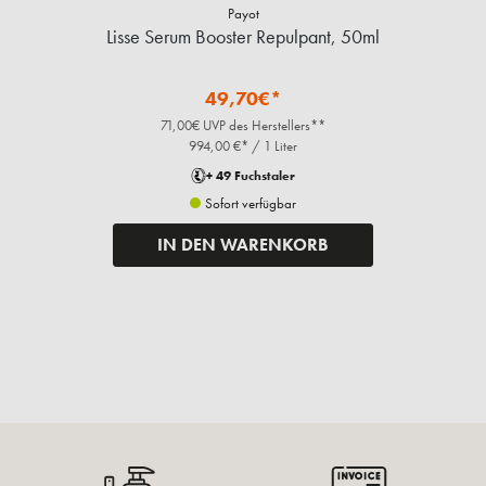
Payot
Lisse Serum Booster Repulpant, 50ml
S
49,70€*
71,00€ UVP des Herstellers**
994,00 €* / 1 Liter
+ 49 Fuchstaler
Sofort verfügbar
IN DEN WARENKORB