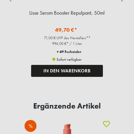
ml
Lisse Serum Booster Repulpant, 50ml
S
49,70 €*
71,00 € UVP des Herstellers**
994,00 €* / 1 Liter
+ 49 Fuchstaler
Sofort verfügbar
IN DEN WARENKORB
Ergänzende Artikel
%