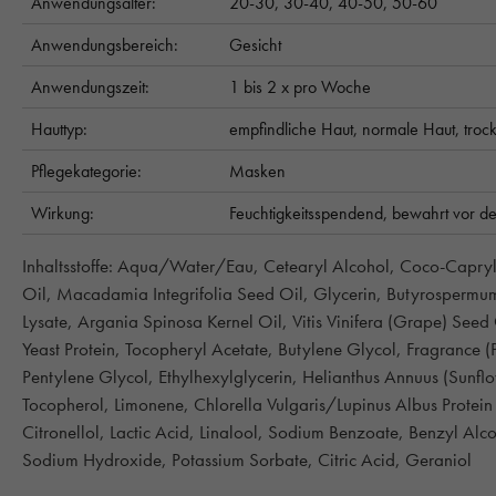
Anwendungsalter:
20-30,
30-40,
40-50,
50-60
Anwendungsbereich:
Gesicht
Anwendungszeit:
1 bis 2 x pro Woche
Hauttyp:
empfindliche Haut,
normale Haut,
troc
Pflegekategorie:
Masken
Wirkung:
Feuchtigkeitsspendend,
bewahrt vor d
Inhaltsstoffe: Aqua/Water/Eau, Cetearyl Alcohol, Coco-Capry
Oil, Macadamia Integrifolia Seed Oil, Glycerin, Butyrospermum 
Lysate, Argania Spinosa Kernel Oil, Vitis Vinifera (Grape) See
Yeast Protein, Tocopheryl Acetate, Butylene Glycol, Fragrance (P
Pentylene Glycol, Ethylhexylglycerin, Helianthus Annuus (Sunf
Tocopherol, Limonene, Chlorella Vulgaris/Lupinus Albus Protein 
Citronellol, Lactic Acid, Linalool, Sodium Benzoate, Benzyl Al
Sodium Hydroxide, Potassium Sorbate, Citric Acid, Geraniol