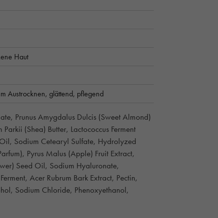
kene Haut
em Austrocknen,
glättend,
pflegend
late, Prunus Amygdalus Dulcis (Sweet Almond)
Parkii (Shea) Butter, Lactococcus Ferment
d Oil, Sodium Cetearyl Sulfate, Hydrolyzed
arfum), Pyrus Malus (Apple) Fruit Extract,
lower) Seed Oil, Sodium Hyaluronate,
Ferment, Acer Rubrum Bark Extract, Pectin,
cohol, Sodium Chloride, Phenoxyethanol,