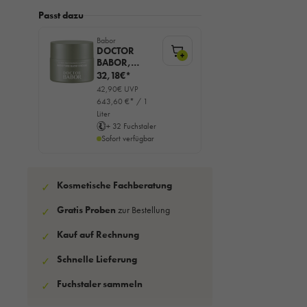
Passt dazu
Babor
DOCTOR
+
BABOR,
Microbiomic,
32,18€*
Moisture
42,90€ UVP
Glow Day
643,60 €* / 1
Cream, 50ml
Liter
+ 32 Fuchstaler
Sofort verfügbar
Kosmetische Fachberatung
✓
Gratis Proben
zur Bestellung
✓
Kauf auf Rechnung
✓
Schnelle Lieferung
✓
Fuchstaler sammeln
✓