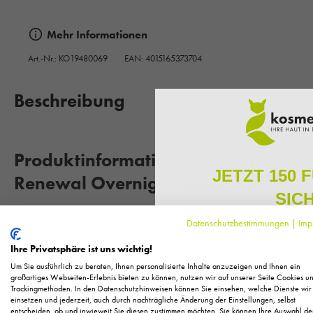
Mehr Informationen
Art.-Nr.:
KO19480069
EAN: 4015165373704
Beschreibung
Produktinformationen "DOCTOR BAB
JETZT 150 
Renewal Overnight Mask, 75ml"
SIC
Datenschutzbestimmungen
|
Imp
Entspannende Crememaske für die 
Melden Sie sich zu unserem N
regelmäßig exklusive Inform
Ihre Privatsphäre ist uns wichtig!
Pflege, neue Produkte u
Die Renewal Overnight Mask aus der Microbiomic Serie von DO
Um Sie ausführlich zu beraten, Ihnen personalisierte Inhalte anzuzeigen und Ihnen ein
Als kleines Dankeschön für 
großartiges Webseiten-Erlebnis bieten zu können, nutzen wir auf unserer Seite Cookies u
für die Nacht. Mit ihrem reichhaltigen Wirkkomplex unterstützt si
Trackingmethoden. In den Datenschutzhinweisen können Sie einsehen, welche Dienste wir
Ihnen
150 Fuchstaler*
, die
das Hautbild sichtbar. Natürliches Pektin aus dem Apfel stärkt 
einsetzen und jederzeit, auch durch nachträgliche Änderung der Einstellungen, selbst
Einkauf einl
entscheiden, ob und inwieweit Sie diesen zustimmen möchten. Sie können Ihre Auswahl de