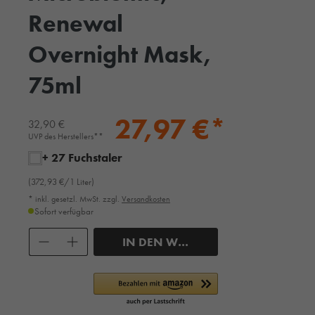
Renewal
Overnight Mask,
75ml
27,97 €*
32,90 €
UVP des Herstellers**
+ 27 Fuchstaler
(372,93 €/1 Liter)
* inkl. gesetzl. MwSt. zzgl.
Versandkosten
Sofort verfügbar
Anzahl
IN DEN WARENKORB