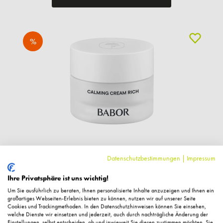
%
Datenschutzbestimmungen
|
Impressum
Babor
Skinovage Calming Cream rich, 50ml
Ihre Privatsphäre ist uns wichtig!
Um Sie ausführlich zu beraten, Ihnen personalisierte Inhalte anzuzeigen und Ihnen ein
großartiges Webseiten-Erlebnis bieten zu können, nutzen wir auf unserer Seite
59,42 €*
Cookies und Trackingmethoden. In den Datenschutzhinweisen können Sie einsehen,
69,90 € UVP des Herstellers**
welche Dienste wir einsetzen und jederzeit, auch durch nachträgliche Änderung der
Einstellungen, selbst entscheiden, ob und inwieweit Sie diesen zustimmen möchten. Sie