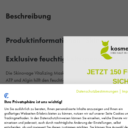
Beschreibung
Produktinformationen "Skinovage V
Exklusive feuchtigkeitsspendende G
JETZT 150 
Die Skinovage Vitalizing Mask von Babor wurde speziell für fah
ATP und Algin hilft den Feuchtigkeitsgehalt Ihrer Haut zu optimie
SIC
Hautzellen zu eliminieren und die Hauterneuerung zu fördern. 
Datenschutzbestimmungen
|
Imp
Energie-Booster auf der Haut und unterstützen einen gleichmäßig
Melden Sie sich zu unserem N
regelmäßig exklusive Inform
Durchblutung der Haut, sowie die Hautregeneration werden geförd
Ihre Privatsphäre ist uns wichtig!
Pflege, neue Produkte u
Ausstrahlung. Die Vitalizing Mask von Babor sorgt für einen unmit
Um Sie ausführlich zu beraten, Ihnen personalisierte Inhalte anzuzeigen und Ihnen ein
Als kleines Dankeschön für 
großartiges Webseiten-Erlebnis bieten zu können, nutzen wir auf unserer Seite Cookies u
Feuchtigkeit versorgt wird.
Trackingmethoden. In den Datenschutzhinweisen können Sie einsehen, welche Dienste wir
Ihnen
150 Fuchstaler*
, die
einsetzen und jederzeit, auch durch nachträgliche Änderung der Einstellungen, selbst
Einkauf einl
entscheiden, ob und inwieweit Sie diesen zustimmen möchten. Sie können Ihre Auswahl de