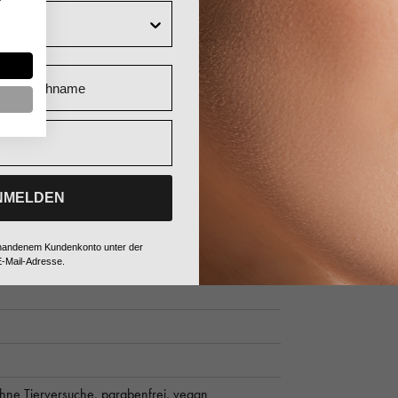
Nachname
 geeignet.
he nach der Gesichtsreinigung großzügig auf
NMELDEN
 Ablauf der Einwirkzeit waschen Sie die
vorhandenem Kundenkonto unter der
-Mail-Adresse.
hne Tierversuche,
parabenfrei,
vegan