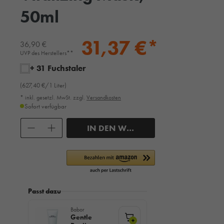
50ml
31,37 €*
36,90 €
UVP des Herstellers**
+ 31 Fuchstaler
(627,40 €/1 Liter)
* inkl. gesetzl. MwSt. zzgl.
Versandkosten
Sofort verfügbar
Anzahl
IN DEN WARENKORB
Passt dazu
Babor
Gentle
+