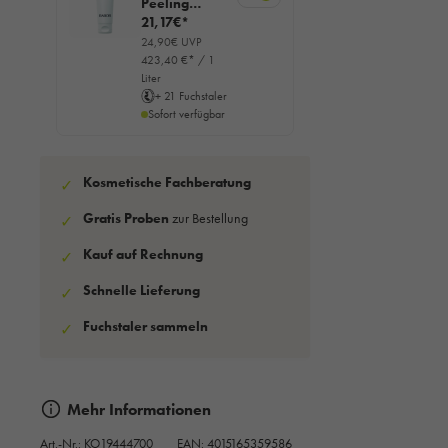
Peeling
Cream, 50ml
21,17€*
24,90€ UVP
423,40 €* / 1
Liter
+ 21 Fuchstaler
Sofort verfügbar
Kosmetische Fachberatung
✓
Gratis Proben
zur Bestellung
✓
Kauf auf Rechnung
✓
Schnelle Lieferung
✓
Fuchstaler sammeln
✓
Mehr Informationen
Art.-Nr.:
KO19444700
EAN: 4015165359586