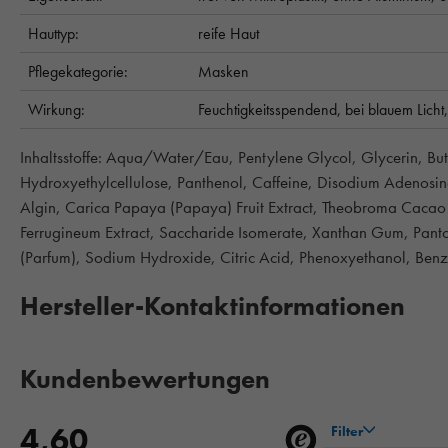
Hauttyp:
reife Haut
Pflegekategorie:
Masken
Wirkung:
Feuchtigkeitsspendend,
bei blauem Licht
Inhaltsstoffe: Aqua/Water/Eau, Pentylene Glycol, Glycerin, But
Hydroxyethylcellulose, Panthenol, Caffeine, Disodium Adenosin
Algin, Carica Papaya (Papaya) Fruit Extract, Theobroma Caca
Ferrugineum Extract, Saccharide Isomerate, Xanthan Gum, Panto
(Parfum), Sodium Hydroxide, Citric Acid, Phenoxyethanol, Benzy
Hersteller-Kontaktinformationen
Kundenbewertungen