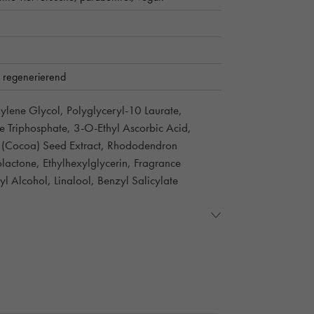
,
regenerierend
ylene Glycol, Polyglyceryl-10 Laurate,
e Triphosphate, 3-O-Ethyl Ascorbic Acid,
o (Cocoa) Seed Extract, Rhododendron
lactone, Ethylhexylglycerin, Fragrance
l Alcohol, Linalool, Benzyl Salicylate