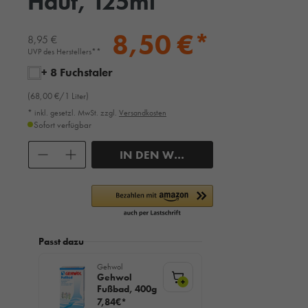
Haut, 125ml
8,50 €*
8,95 €
UVP des Herstellers**
+ 8 Fuchstaler
(68,00 €/1 Liter)
* inkl. gesetzl. MwSt. zzgl.
Versandkosten
Sofort verfügbar
Anzahl
IN DEN WARENKORB
Passt dazu
Gehwol
Gehwol
+
Fußbad, 400g
7,84€*