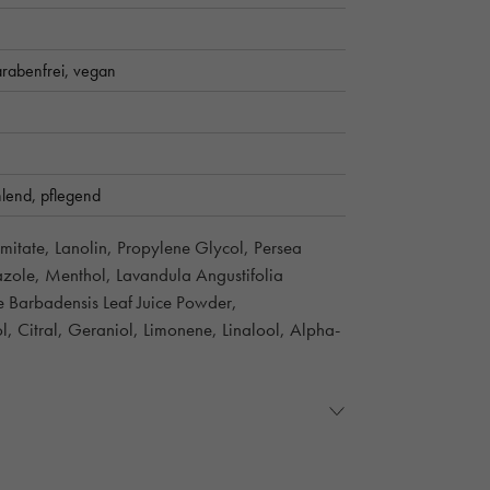
rabenfrei,
vegan
hlend,
pflegend
mitate, Lanolin, Propylene Glycol, Persea
azole, Menthol, Lavandula Angustifolia
e Barbadensis Leaf Juice Powder,
 Citral, Geraniol, Limonene, Linalool, Alpha-