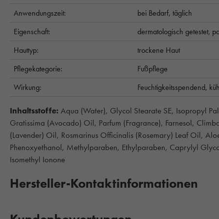
Anwendungszeit:
bei Bedarf,
täglich
Eigenschaft:
dermatologisch getestet,
pa
Hauttyp:
trockene Haut
Pflegekategorie:
Fußpflege
Wirkung:
Feuchtigkeitsspendend,
kü
Inhaltsstoffe:
Aqua (Water), Glycol Stearate SE, Isopropyl Pal
Gratissima (Avocado) Oil, Parfum (Fragrance), Farnesol, Climb
(Lavender) Oil, Rosmarinus Officinalis (Rosemary) Leaf Oil, Alo
Phenoxyethanol, Methylparaben, Ethylparaben, Caprylyl Glycol,
Isomethyl Ionone
Hersteller-Kontaktinformationen