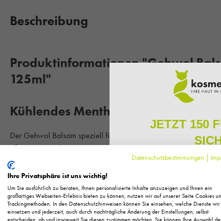
Beschreibung
Produktinformationen "Gehwol Bals
125ml"
Kühlendes Menthol und natürliche 
JETZT 150 
Der Gehwol Balsam speziell für trockene und spröde Haut beleb
SIC
pflegen sie zugleich intensiv mit hautfreundlichen Pflegestoffen
Datenschutzbestimmungen
|
Imp
rissige Haut an den Füßen hinter sich und erfreuen Sie sich be
Melden Sie sich zu unserem N
regelmäßig exklusive Inform
schöne und glatte Füße. Dank der bewährten Formulierung von G
Ihre Privatsphäre ist uns wichtig!
Pflege, neue Produkte u
Fußgeruch und schützen die Füße präventiv vor lästigem Fußpilz.
Um Sie ausführlich zu beraten, Ihnen personalisierte Inhalte anzuzeigen und Ihnen ein
Als kleines Dankeschön für 
geprüft und auch für Diabetiker geeignet.
großartiges Webseiten-Erlebnis bieten zu können, nutzen wir auf unserer Seite Cookies u
Trackingmethoden. In den Datenschutzhinweisen können Sie einsehen, welche Dienste wir
Ihnen
150 Fuchstaler*
, die
einsetzen und jederzeit, auch durch nachträgliche Änderung der Einstellungen, selbst
Einkauf einl
entscheiden, ob und inwieweit Sie diesen zustimmen möchten. Sie können Ihre Auswahl de