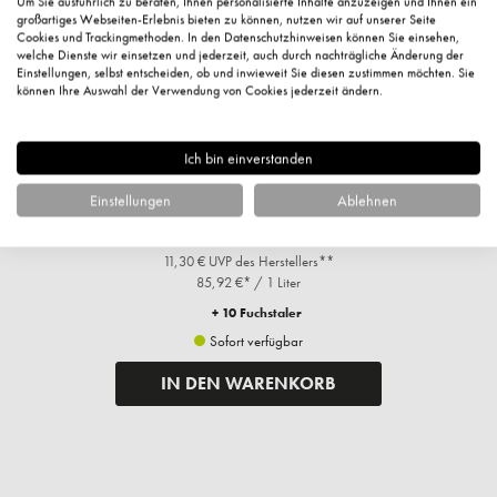
Um Sie ausführlich zu beraten, Ihnen personalisierte Inhalte anzuzeigen und Ihnen ein
großartiges Webseiten-Erlebnis bieten zu können, nutzen wir auf unserer Seite
Cookies und Trackingmethoden. In den Datenschutzhinweisen können Sie einsehen,
welche Dienste wir einsetzen und jederzeit, auch durch nachträgliche Änderung der
Einstellungen, selbst entscheiden, ob und inwieweit Sie diesen zustimmen möchten. Sie
können Ihre Auswahl der Verwendung von Cookies jederzeit ändern.
Ich bin einverstanden
l
Gehwol Softening Balsam, 125ml
Einstellungen
Ablehnen
10,74 €*
11,30 € UVP des Herstellers**
85,92 €* / 1 Liter
+ 10 Fuchstaler
Sofort verfügbar
IN DEN WARENKORB