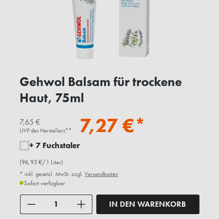
Gehwol Balsam für trockene
Haut, 75ml
7,27 €*
7,65 €
UVP des Herstellers**
+ 7 Fuchstaler
(96,93 €/1 Liter)
* inkl. gesetzl. MwSt. zzgl.
Versandkosten
Sofort verfügbar
Anzahl
IN DEN WARENKORB