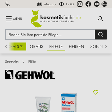
Magazin
Institut
inhalt springen
MENÜ
CHSDEALS %
GRATIS
PFLEGE
HERREN
SONNE
Startseite
Füße