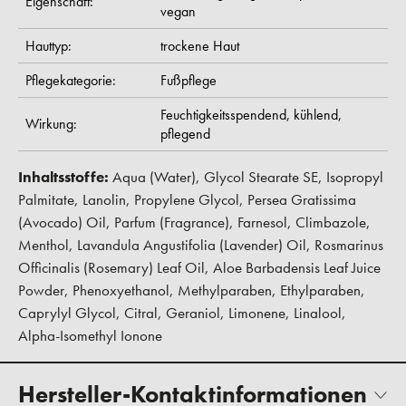
Eigenschaft:
vegan
Hauttyp:
trockene Haut
Pflegekategorie:
Fußpflege
Feuchtigkeitsspendend,
kühlend,
Wirkung:
pflegend
Inhaltsstoffe:
Aqua (Water), Glycol Stearate SE, Isopropyl
Palmitate, Lanolin, Propylene Glycol, Persea Gratissima
(Avocado) Oil, Parfum (Fragrance), Farnesol, Climbazole,
Menthol, Lavandula Angustifolia (Lavender) Oil, Rosmarinus
Officinalis (Rosemary) Leaf Oil, Aloe Barbadensis Leaf Juice
Powder, Phenoxyethanol, Methylparaben, Ethylparaben,
Caprylyl Glycol, Citral, Geraniol, Limonene, Linalool,
Alpha-Isomethyl Ionone
Hersteller-Kontaktinformationen