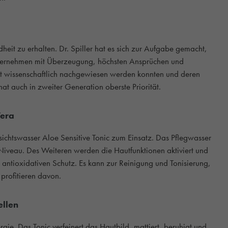
heit zu erhalten. Dr. Spiller hat es sich zur Aufgabe gemacht,
Unternehmen mit Überzeugung, höchsten Ansprüchen und
eit wissenschaftlich nachgewiesen werden konnten und deren
at auch in zweiter Generation oberste Priorität.
Vera
ichtswasser Aloe Sensitive Tonic zum Einsatz. Das Pflegwasser
iveau. Des Weiteren werden die Hautfunktionen aktiviert und
n antioxidativen Schutz. Es kann zur Reinigung und Tonisierung,
profitieren davon.
ellen
gie. Das Tonic verfeinert das Hautbild, mattiert, beruhigt und