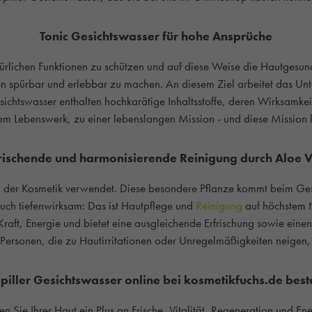
Tonic Gesichtswasser für hohe Ansprüche
atürlichen Funktionen zu schützen und auf diese Weise die Hautgesund
den spürbar und erlebbar zu machen. An diesem Ziel arbeitet das 
esichtswasser enthalten hochkarätige Inhaltsstoffe, deren Wirksamk
nem Lebenswerk, zu einer lebenslangen Mission - und diese Mission h
rischende und harmonisierende Reinigung durch Aloe 
in der Kosmetik verwendet. Diese besondere Pflanze kommt beim Ges
 auch tiefenwirksam: Das ist Hautpflege und
Reinigung
auf höchstem N
 Kraft, Energie und bietet eine ausgleichende Erfrischung sowie eine
ersonen, die zu Hautirritationen oder Unregelmäßigkeiten neigen, 
Spiller Gesichtswasser online bei kosmetikfuchs.de best
Sie Ihrer Haut ein Plus an Frische, Vitalität, Regeneration und Ener