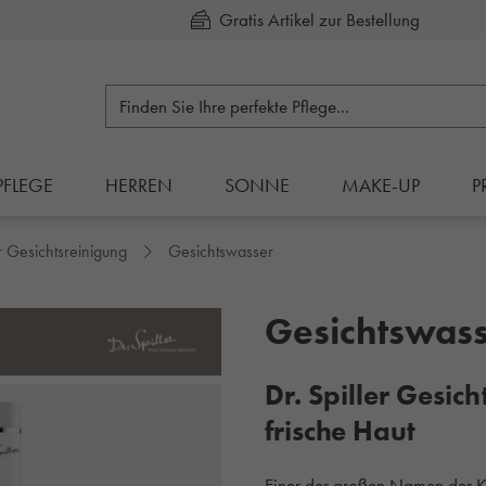
Kauf auf Rechnung
PFLEGE
HERREN
SONNE
MAKE-UP
P
er Gesichtsreinigung
Gesichtswasser
Gesichtswas
Dr. Spiller Gesic
frische Haut
Einer der großen Namen der K