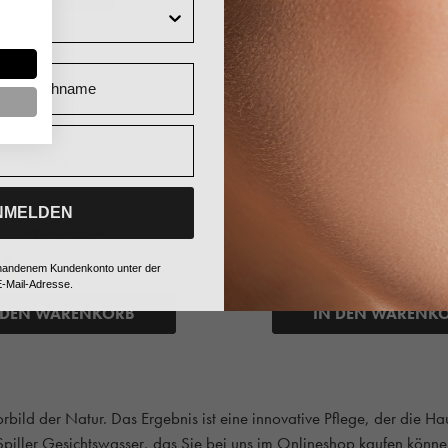
Nachname
Dr. Spiller
Dr. Spiller
ng Facial Cleanser, 150ml
Aloe Sensitiv Tonic, limite
100ml
22,80 €*
13,80 €*
152,00 €* / 1 Liter
138,00 €* / 1 Liter
NMELDEN
+ 22 Fuchstaler
+ 13 Fuchstaler
Versandkostenfrei
Versandkostenfrei
vorhandenem Kundenkonto unter der
Sofort verfügbar
Sofort verfügbar
-Mail-Adresse.
 DEN WARENKORB
IN DEN WARENK
bild der Natur. Das Ergebnis ist eine innovative Pflege, der die Ha
piller Gesichtswasser, das Sie bei uns im Onlineshop kaufen könne