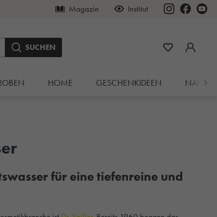
Magazin
Institut
SUCHEN
ROBEN
HOME
GESCHENKIDEEN
NAHRU
ser
htswasser für eine tiefenreine und
osmetikbranche ist
Dr. Spiller.
Bereits 1960 begann das