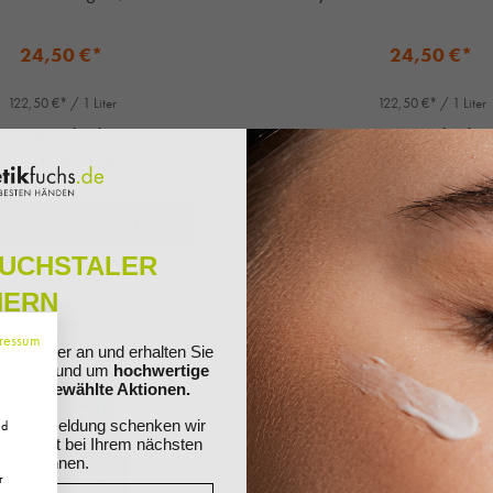
24,50 €*
24,50 €*
122,50 €* / 1 Liter
122,50 €* / 1 Liter
+ 24 Fuchstaler
+ 24 Fuchstaler
Versandkostenfrei
Versandkostenfrei
Sofort verfügbar
Sofort verfügbar
 DEN WARENKORB
IN DEN WARENK
FUCHSTALER
HERN
ressum
ewsletter an und erhalten Sie
ationen rund um
hochwertige
nd ausgewählte Aktionen.
Ihre Anmeldung schenken wir
nd
 Sie direkt bei Ihrem nächsten
ösen können.
r