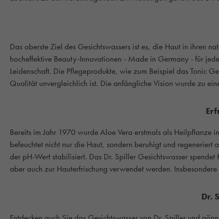
Das oberste Ziel des Gesichtswassers ist es, die Haut in ihren n
hocheffektive Beauty-Innovationen - Made in Germany - für je
Leidenschaft. Die Pflegeprodukte, wie zum Beispiel das Tonic G
Qualität unvergleichlich ist. Die anfängliche Vision wurde zu ei
Erf
Bereits im Jahr 1970 wurde Aloe Vera erstmals als Heilpflanze 
befeuchtet nicht nur die Haut, sondern beruhigt und regeneriert
der pH-Wert stabilisiert. Das Dr. Spiller Gesichtswasser spendet
aber auch zur Hauterfrischung verwendet werden. Insbesondere P
Dr. 
Entdecken auch Sie das Gesichtswasser von Dr. Spiller und gönnen 