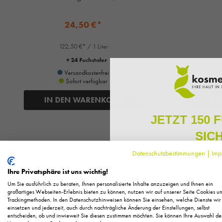
24,50 €*
122,50 €* / 1 Liter
+ 24 Fuchstaler
Versandkostenfrei
Sofort verfügbar
IN DEN WARENKORB
IN
JETZT 150 
SIC
Datenschutzbestimmungen
|
Imp
Melden Sie sich zu unserem N
regelmäßig exklusive Inform
Ihre Privatsphäre ist uns wichtig!
Pflege, neue Produkte u
Um Sie ausführlich zu beraten, Ihnen personalisierte Inhalte anzuzeigen und Ihnen ein
Als kleines Dankeschön für 
großartiges Webseiten-Erlebnis bieten zu können, nutzen wir auf unserer Seite Cookies u
Trackingmethoden. In den Datenschutzhinweisen können Sie einsehen, welche Dienste wir
Ihnen
150 Fuchstaler*
, die
einsetzen und jederzeit, auch durch nachträgliche Änderung der Einstellungen, selbst
Einkauf einl
entscheiden, ob und inwieweit Sie diesen zustimmen möchten. Sie können Ihre Auswahl de
Anrede