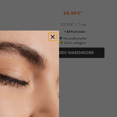
24,50 €*
122,50 €* / 1 Liter
+ 24 Fuchstaler
Versandkostenfrei
Sofort verfügbar
ORB
IN DEN WARENKORB