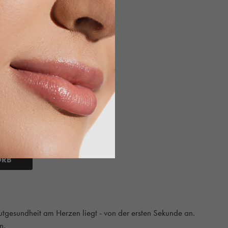
d Edition,
ORB
utgesundheit am Herzen liegt - von der ersten Sekunde an.
n.