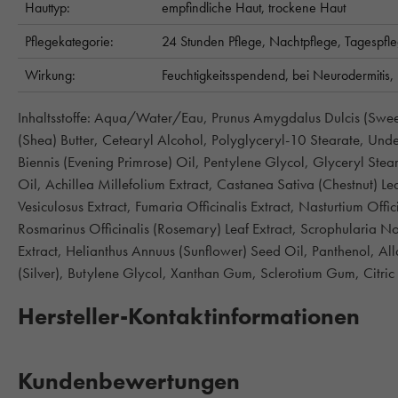
Hauttyp:
empfindliche Haut,
trockene Haut
Pflegekategorie:
24 Stunden Pflege,
Nachtpflege,
Tagespfl
Wirkung:
Feuchtigkeitsspendend,
bei Neurodermitis,
Inhaltsstoffe: Aqua/Water/Eau, Prunus Amygdalus Dulcis (Swee
(Shea) Butter, Cetearyl Alcohol, Polyglyceryl-10 Stearate, Un
Biennis (Evening Primrose) Oil, Pentylene Glycol, Glyceryl Ste
Oil, Achillea Millefolium Extract, Castanea Sativa (Chestnut) Le
Vesiculosus Extract, Fumaria Officinalis Extract, Nasturtium Offi
Rosmarinus Officinalis (Rosemary) Leaf Extract, Scrophularia Nod
Extract, Helianthus Annuus (Sunflower) Seed Oil, Panthenol, All
(Silver), Butylene Glycol, Xanthan Gum, Sclerotium Gum, Citr
Hersteller-Kontaktinformationen
Kundenbewertungen