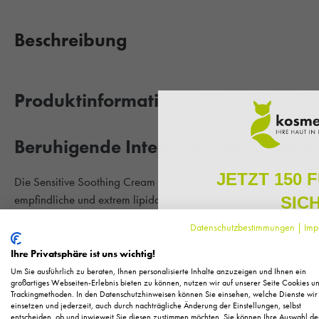
Beschreibung
Produktinformationen "Sensitive, S
Beruhigende Intensivpflege für empf
JETZT 150 
Die Sensitive Soothing Cream von DOCTOR BABOR ist eine speziel
empfindliche und extrem lipidarme Haut. Die exklusive Formel mi
SIC
Nachtkerzenöl und Mikrosilber mildert Spannungsgefühle, beruhig
Datenschutzbestimmungen
|
Imp
Hautschutzbarriere. Rötungen und Juckreiz werden gelindert. 
Melden Sie sich zu unserem N
regelmäßig exklusive Inform
widerstandsfähiger und ihr Feuchtigkeitshaushalt optimiert. Auch
Ihre Privatsphäre ist uns wichtig!
Pflege, neue Produkte u
therapiebegleitende Pflege in symptomfreien Phasen. Das Ergebnis
Um Sie ausführlich zu beraten, Ihnen personalisierte Inhalte anzuzeigen und Ihnen ein
Als kleines Dankeschön für 
großartiges Webseiten-Erlebnis bieten zu können, nutzen wir auf unserer Seite Cookies u
ausgeglichenes Hautgefühl.
Trackingmethoden. In den Datenschutzhinweisen können Sie einsehen, welche Dienste wir
Ihnen
150 Fuchstaler*
, die
einsetzen und jederzeit, auch durch nachträgliche Änderung der Einstellungen, selbst
Einkauf einl
entscheiden, ob und inwieweit Sie diesen zustimmen möchten. Sie können Ihre Auswahl de