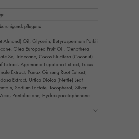
ege
beruhigend,
pflegend
t Almond) Oil, Glycerin, Butyrospermum Parkii
decane, Olea Europaea Fruit Oil, Oenothera
arate Se, Tridecane, Cocos Nucifera (Coconut)
af Extract, Agrimonia Eupatoria Extract, Fucus
cinale Extract, Panax Ginseng Root Extract,
osa Extract, Urtica Dioica (Nettle) Leaf
antoin, Sodium Lactate, Tocopherol, Silver
ic Acid, Pantolactone, Hydroxyacetophenone