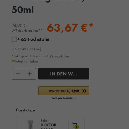
50ml
63,67 €*
74,90 €
UVP des Herstellers**
+ 63 Fuchstaler
(1.273,40 €/1 Liter)
* inkl. gesetzl. MwSt. zzgl.
Versandkosten
Sofort verfügbar
Anzahl
IN DEN WARENKORB
Passt dazu
Babor
DOCTOR
+