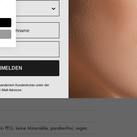
Nachname
mptomfreien Phasen
 morgens und/oder abends direkt nach der
NMELDEN
d arbeiten sie ein.
vorhandenem Kundenkonto unter der
-Mail-Adresse.
ein PEG,
keine Mineralöle,
parabenfrei,
vegan