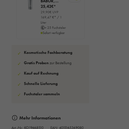
BABOR,
Sensitive,
25,42€*
Soothing
29,90€ UVP
Cream
169,47 €* / 1
Cleanser,
Liter
150ml
+ 25 Fuchstaler
Sofort verfügbar
Kosmetische Fachberatung
✓
Gratis Proben
zur Bestellung
✓
Kauf auf Rechnung
✓
Schnelle Lieferung
✓
Fuchstaler sammeln
✓
Mehr Informationen
Art.-Nr.:
KO19468510
EAN: 4015165369080