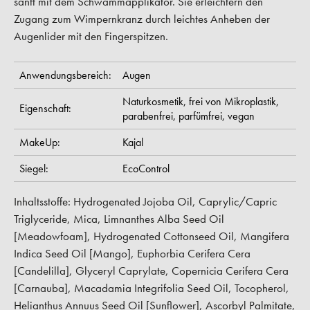
sanft mit dem Schwammapplikator. Sie erleichtern den
Zugang zum Wimpernkranz durch leichtes Anheben der
Augenlider mit den Fingerspitzen.
Anwendungsbereich:
Augen
Naturkosmetik,
frei von Mikroplastik,
Eigenschaft:
parabenfrei,
parfümfrei,
vegan
MakeUp:
Kajal
Siegel:
EcoControl
Inhaltsstoffe: Hydrogenated Jojoba Oil, Caprylic/Capric
Triglyceride, Mica, Limnanthes Alba Seed Oil
[Meadowfoam], Hydrogenated Cottonseed Oil, Mangifera
Indica Seed Oil [Mango], Euphorbia Cerifera Cera
[Candelilla], Glyceryl Caprylate, Copernicia Cerifera Cera
[Carnauba], Macadamia Integrifolia Seed Oil, Tocopherol,
Helianthus Annuus Seed Oil [Sunflower], Ascorbyl Palmitate,