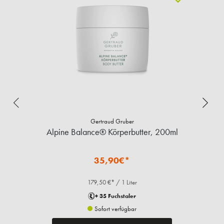
Gertraud Gruber
Alpine Balance® Körperbutter, 200ml
me
35,90€*
179,50 €* / 1 Liter
+ 35 Fuchstaler
Sofort verfügbar