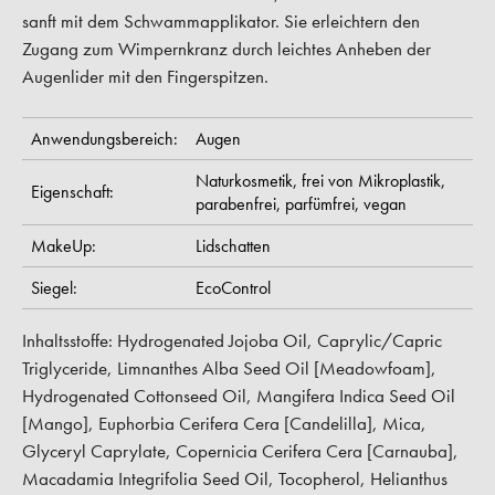
sanft mit dem Schwammapplikator. Sie erleichtern den
Zugang zum Wimpernkranz durch leichtes Anheben der
Augenlider mit den Fingerspitzen.
Anwendungsbereich:
Augen
Naturkosmetik,
frei von Mikroplastik,
Eigenschaft:
parabenfrei,
parfümfrei,
vegan
MakeUp:
Lidschatten
Siegel:
EcoControl
Inhaltsstoffe: Hydrogenated Jojoba Oil, Caprylic/Capric
Triglyceride, Limnanthes Alba Seed Oil [Meadowfoam],
Hydrogenated Cottonseed Oil, Mangifera Indica Seed Oil
[Mango], Euphorbia Cerifera Cera [Candelilla], Mica,
Glyceryl Caprylate, Copernicia Cerifera Cera [Carnauba],
Macadamia Integrifolia Seed Oil, Tocopherol, Helianthus