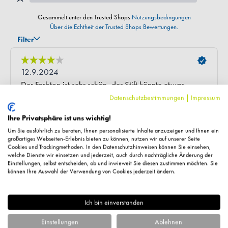
Datenschutzbestimmungen
|
Impressum
Ihre Privatsphäre ist uns wichtig!
Um Sie ausführlich zu beraten, Ihnen personalisierte Inhalte anzuzeigen und Ihnen ein
großartiges Webseiten-Erlebnis bieten zu können, nutzen wir auf unserer Seite
Fragen zum Artikel?
Cookies und Trackingmethoden. In den Datenschutzhinweisen können Sie einsehen,
welche Dienste wir einsetzen und jederzeit, auch durch nachträgliche Änderung der
Einstellungen, selbst entscheiden, ob und inwieweit Sie diesen zustimmen möchten. Sie
können Ihre Auswahl der Verwendung von Cookies jederzeit ändern.
Ich bin einverstanden
Ähnliche Artikel
Einstellungen
Ablehnen