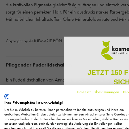
die kraftvollen Pigmente gleichmäßig auftragen und einfach ver
sorgt für einen perfekten Halt. Für ein ausdrucksstarkes Farberg
Mit natürlichen Inhaltsstoffen. Ohne Mineralölderivate und Mikro
Copyright by ANNEMARIE BÖRLIND
Pflegender Puderlidschatten
JETZT 150 
Ein Puderlidschatten von Annemarie Börlind der pflegend zu gle
SIC
Dieser Puderlidschatten verleiht Ihnen ausdrucksstarke Augen
Datenschutzbestimmungen
|
Imp
Lidschatten seine Haftigkeit verliehen und sorgt für einen ang
Melden Sie sich zu unserem N
regelmäßig exklusive Inform
Kontaktlinsenträgerinnen ist dieser Lidschatten geeignet. Es we
Ihre Privatsphäre ist uns wichtig!
Pflege, neue Produkte u
keine Mineralölderivate und Mikroplastik.
Um Sie ausführlich zu beraten, Ihnen personalisierte Inhalte anzuzeigen und Ihnen ein
Als kleines Dankeschön für 
großartiges Webseiten-Erlebnis bieten zu können, nutzen wir auf unserer Seite Cookies u
Trackingmethoden. In den Datenschutzhinweisen können Sie einsehen, welche Dienste wir
Ihnen
150 Fuchstaler*
, die
einsetzen und jederzeit, auch durch nachträgliche Änderung der Einstellungen, selbst
Hauttyp:
Für alle Hauttypen geeignet.
Einkauf einl
entscheiden, ob und inwieweit Sie diesen zustimmen möchten. Sie können Ihre Auswahl de