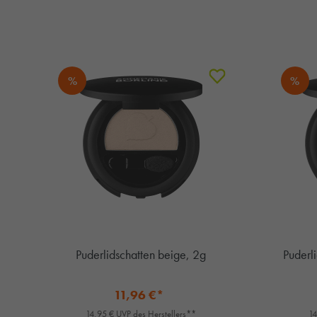
%
%
Puderlidschatten beige, 2g
Puderl
11,96 €*
14,95 € UVP des Herstellers**
14