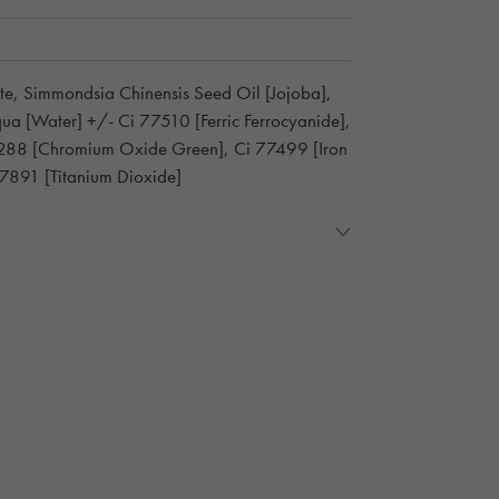
ate, Simmondsia Chinensis Seed Oil [Jojoba],
qua [Water] +/- Ci 77510 [Ferric Ferrocyanide],
7288 [Chromium Oxide Green], Ci 77499 [Iron
77891 [Titanium Dioxide]