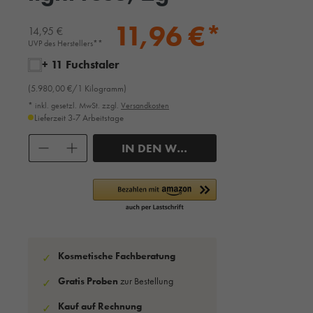
11,96 €*
14,95 €
UVP des Herstellers**
+ 11 Fuchstaler
(5.980,00 €/1 Kilogramm)
* inkl. gesetzl. MwSt. zzgl.
Versandkosten
Lieferzeit 3-7 Arbeitstage
Anzahl
IN DEN WARENKORB
Kosmetische Fachberatung
✓
Gratis Proben
zur Bestellung
✓
Kauf auf Rechnung
✓