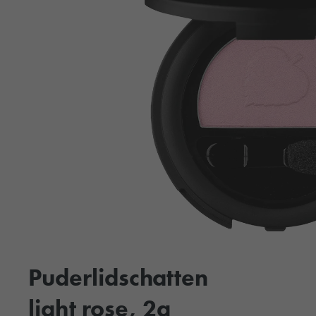
Puderlidschatten
light rose, 2g