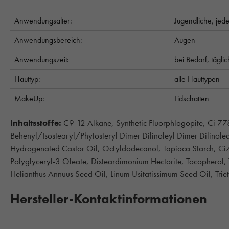
Anwendungsalter:
Jugendliche,
jede
Anwendungsbereich:
Augen
Anwendungszeit:
bei Bedarf,
täglic
Hauttyp:
alle Hauttypen
MakeUp:
Lidschatten
Inhaltsstoffe:
C9-12 Alkane, Synthetic Fluorphlogopite, Ci 77
Behenyl/Isostearyl/Phytosteryl Dimer Dilinoleyl Dimer Dilinoleat
Hydrogenated Castor Oil, Octyldodecanol, Tapioca Starch, Ci
Polyglyceryl-3 Oleate, Disteardimonium Hectorite, Tocopherol,
Helianthus Annuus Seed Oil, Linum Usitatissimum Seed Oil, Trie
Hersteller-Kontaktinformationen