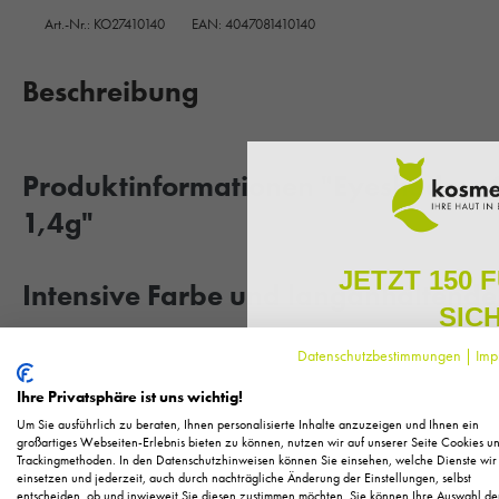
Art.-Nr.:
KO27410140
EAN: 4047081410140
Beschreibung
Produktinformationen "Eyeshadow St
1,4g"
JETZT 150 
Intensive Farbe und langanhaltende
SIC
Der GERTRAUD GRUBER Eyeshadow Stylo Satin Peony ist der idea
Datenschutzbestimmungen
|
Imp
Melden Sie sich zu unserem N
perfektes Augen-Make-up. Mit seiner hochpigmentierten Formel sc
regelmäßig exklusive Inform
Ihre Privatsphäre ist uns wichtig!
Blick sofort betont. Die geschmeidige, pflegende Textur mit pf
Pflege, neue Produkte u
Um Sie ausführlich zu beraten, Ihnen personalisierte Inhalte anzuzeigen und Ihnen ein
glättet die empfindliche Augenpartie und sorgt für ein angeneh
Als kleines Dankeschön für 
großartiges Webseiten-Erlebnis bieten zu können, nutzen wir auf unserer Seite Cookies u
Absetzen in der Lidfalte. Dank seiner wasserfesten und langanha
Trackingmethoden. In den Datenschutzhinweisen können Sie einsehen, welche Dienste wir
Ihnen
150 Fuchstaler*
, die
einsetzen und jederzeit, auch durch nachträgliche Änderung der Einstellungen, selbst
Einkauf einl
ganzen Tag frisch - selbst bei Wärme oder Feuchtigkeit. Ideal fü
entscheiden, ob und inwieweit Sie diesen zustimmen möchten. Sie können Ihre Auswahl de