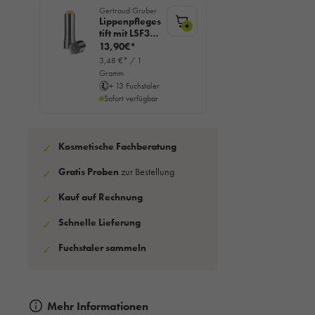
Gertraud Gruber
Lippenpfleges
+
tift mit LSF30,
4g
13,90€*
3,48 €* / 1
Gramm
+ 13 Fuchstaler
Sofort verfügbar
Kosmetische Fachberatung
✓
Gratis Proben
zur Bestellung
✓
Kauf auf Rechnung
✓
Schnelle Lieferung
✓
Fuchstaler sammeln
✓
Mehr Informationen