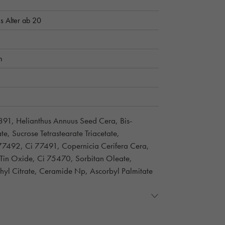
s Alter ab 20
h
891, Helianthus Annuus Seed Cera, Bis-
e, Sucrose Tetrastearate Triacetate,
77492, Ci 77491, Copernicia Cerifera Cera,
 Tin Oxide, Ci 75470, Sorbitan Oleate,
thyl Citrate, Ceramide Np, Ascorbyl Palmitate