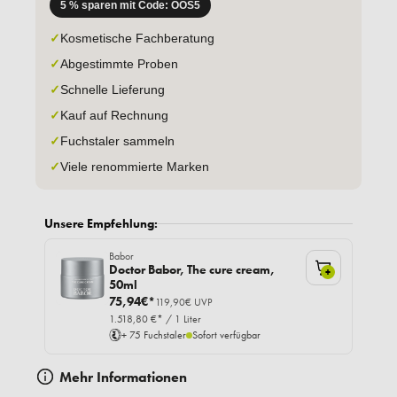
5 % sparen mit Code: OOS5
✓
Kosmetische Fachberatung
✓
Abgestimmte Proben
✓
Schnelle Lieferung
✓
Kauf auf Rechnung
✓
Fuchstaler sammeln
✓
Viele renommierte Marken
Unsere Empfehlung:
Babor
Doctor Babor, The cure cream,
+
50ml
75,94€*
119,90€ UVP
1.518,80 €* / 1 Liter
+ 75 Fuchstaler
Sofort verfügbar
Mehr Informationen