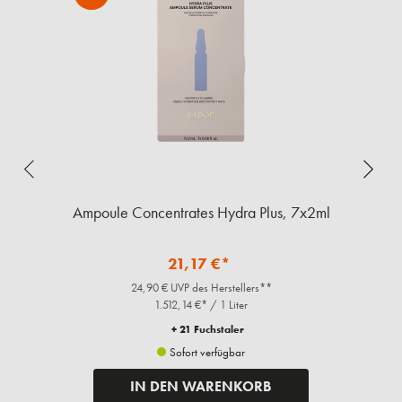
Deep Cleansing Foam, 200ml
R
25,42 €*
29,90 € UVP des Herstellers**
127,10 €* / 1 Liter
+ 25 Fuchstaler
Sofort verfügbar
IN DEN WARENKORB