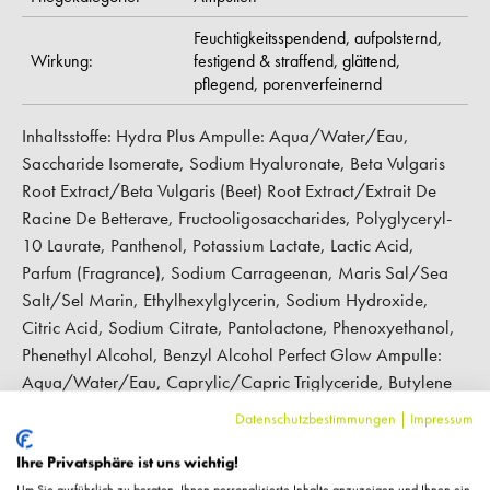
Feuchtigkeitsspendend,
aufpolsternd,
Wirkung:
festigend & straffend,
glättend,
pflegend,
porenverfeinernd
Inhaltsstoffe: Hydra Plus Ampulle: Aqua/Water/Eau,
Saccharide Isomerate, Sodium Hyaluronate, Beta Vulgaris
Root Extract/Beta Vulgaris (Beet) Root Extract/Extrait De
Racine De Betterave, Fructooligosaccharides, Polyglyceryl-
10 Laurate, Panthenol, Potassium Lactate, Lactic Acid,
Parfum (Fragrance), Sodium Carrageenan, Maris Sal/Sea
Salt/Sel Marin, Ethylhexylglycerin, Sodium Hydroxide,
Citric Acid, Sodium Citrate, Pantolactone, Phenoxyethanol,
Phenethyl Alcohol, Benzyl Alcohol Perfect Glow Ampulle:
Aqua/Water/Eau, Caprylic/Capric Triglyceride, Butylene
Glycol, Isoamyl Laurate, Porphyridium Cruentum Extract,
Datenschutzbestimmungen
|
Impressum
Saccharide Isomerate, Helianthus Annuus (Sunflower) Seed
Oil, Glycerin, Pullulan, Lecithin, Sphingomonas Ferment
Ihre Privatsphäre ist uns wichtig!
Um Sie ausführlich zu beraten, Ihnen personalisierte Inhalte anzuzeigen und Ihnen ein