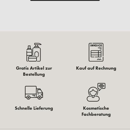
Kunden kauften auch
%
,
Ampoule Concentrates Hydra Plus, 7x2ml
21,17 €*