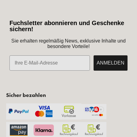
24,90 € UVP des Herstellers**
1.512,14 €* / 1 Liter
+ 21 Fuchstaler
Sofort verfügbar
IN DEN WARENKORB
Gratis Artikel zur
Kauf auf Rechnung
Bestellung