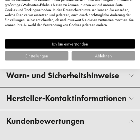
Extract, Tocopherol, Biosaccharide Gum-1, Hexanoyl
großartiges Webseiten-Erlebnis bieten zu können, nutzen wir auf unserer Seite
Dipeptide-3 Norleucine Acetate, Glyceryl Oleate Citrate,
Cookies und Trackingmethoden. In den Datenschutzhinweisen können Sie einsehen,
welche Dienste wir einsetzen und jederzeit, auch durch nachträgliche Änderung der
Hydroxypropyl Methylcellulose, Parfum (Fragrance),
Einstellungen, selbst entscheiden, ob und inwieweit Sie diesen zustimmen möchten. Sie
Microcrystalline Cellulose, Sclerotium Gum, Cellulose Gum,
können Ihre Auswahl der Verwendung von Cookies jederzeit ändern.
Silica, Alumina, Ethylhexylglycerin, Citric Acid,
Phenoxyethanol, Sodium Benzoate, Limonene, Benzyl
Ich bin einverstanden
Alcohol, Mica (Mica), Ci 77891 (Titanium Dioxide), Ci
77491 (Iron Oxides)
Einstellungen
Ablehnen
Warn- und Sicherheitshinweise
Hersteller-Kontaktinformationen
Kundenbewertungen