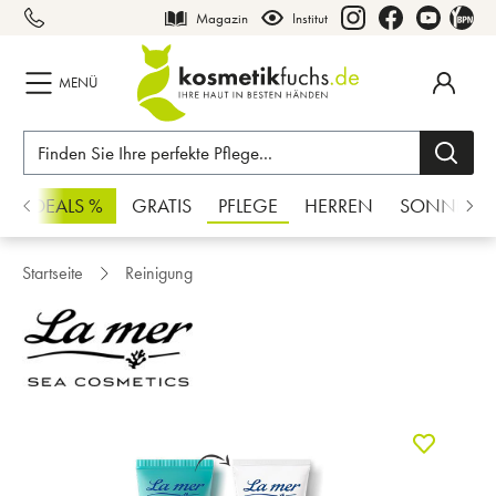
Magazin
Institut
inhalt springen
MENÜ
CHSDEALS %
GRATIS
PFLEGE
HERREN
SONNE
Startseite
Reinigung