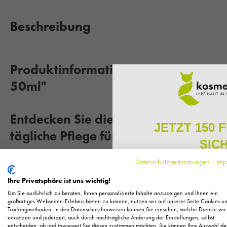
Beschreibung
Produktinformationen "pure organ
50ml"
Entdecken Sie die pure organic Ama
JETZT 150 
tägliche Pflege für strahlend schöne
SIC
Die
pure organic Amaranth Day Cream
ist eine vegane, r
Datenschutzbestimmungen
|
Imp
Melden Sie sich zu unserem N
speziell für trockene und empfindliche Haut entwickelt wurde. M
regelmäßig exklusive Inform
Ihre Privatsphäre ist uns wichtig!
Pflege, neue Produkte u
Amaranthsamen, wertvollen Pflanzenölen und beruhigenden Blüte
Um Sie ausführlich zu beraten, Ihnen personalisierte Inhalte anzuzeigen und Ihnen ein
negativen Umwelteinflüssen und sorgt für eine optimale Feuchtigke
Als kleines Dankeschön für 
großartiges Webseiten-Erlebnis bieten zu können, nutzen wir auf unserer Seite Cookies u
Trackingmethoden. In den Datenschutzhinweisen können Sie einsehen, welche Dienste wir
Ihnen
150 Fuchstaler*
, die
zu reduzieren und die Haut sichtbar zu glätten. Erleben Sie die 
einsetzen und jederzeit, auch durch nachträgliche Änderung der Einstellungen, selbst
Einkauf einl
revitalisiert und zum Strahlen bringt.
entscheiden, ob und inwieweit Sie diesen zustimmen möchten. Sie können Ihre Auswahl de