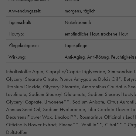
Anwendungszeit:
morgens,
täglich
Eigenschaft:
Naturkosmetik
Hauttyp:
empfindliche Haut,
trockene Haut
Pflegekategorie:
Tagespflege
Wirkung:
Anti-Aging,
Anti-Rötung,
Feuchtigkeit
Inhaltsstoffe: Aqua, Caprylic/Capric Triglyceride, Simmondsia 
Glyceryl Stearate Citrate, Prunus Amygdalus Dulcis Oil*, Butyr
Titanium Dioxide, Glyceryl Stearate, Amaranthus Caudatus Seed
Levulinate, Sodium Stearoyl Glutamate, Sodium Stearoyl Lactyl
Glyceryl Caprate, Limonene**, Sodium Anisate, Citrus Aurant
Annuus Seed Oil, Sodium Hyaluronate, Tilia Cordata Flower Ext
Decurrens Flower Wax, Linalool**, Rosmarinus Officinalis Leaf 
Officinalis Flower Extract, Pinene**, Vanillin**, Citral** * Or
Duftstoffen