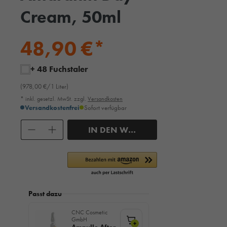
Cream, 50ml
48,90 €*
+ 48 Fuchstaler
(978,00 €/1 Liter)
* inkl. gesetzl. MwSt. zzgl.
Versandkosten
Versandkostenfrei
Sofort verfügbar
Anzahl
IN DEN WARENKORB
Passt dazu
CNC Cosmetic
GmbH
+