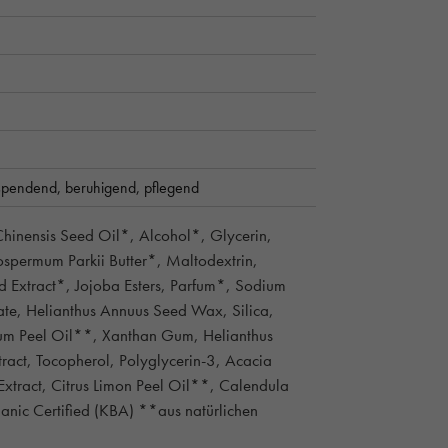
sspendend,
beruhigend,
pflegend
Chinensis Seed Oil*, Alcohol*, Glycerin,
ospermum Parkii Butter*, Maltodextrin,
 Extract*, Jojoba Esters, Parfum*, Sodium
ate, Helianthus Annuus Seed Wax, Silica,
ium Peel Oil**, Xanthan Gum, Helianthus
ract, Tocopherol, Polyglycerin-3, Acacia
Extract, Citrus Limon Peel Oil**, Calendula
ganic Certified (KBA) **aus natürlichen