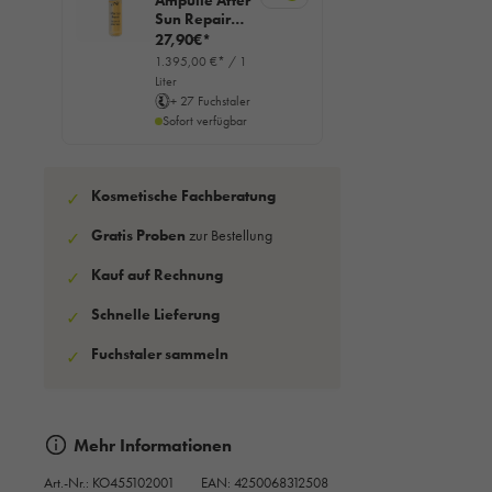
Ampulle After
Sun Repair
Ectoin & Aloe
27,90€*
Vera, 10x2ml
1.395,00 €* / 1
Liter
+ 27 Fuchstaler
Sofort verfügbar
Kosmetische Fachberatung
✓
Gratis Proben
zur Bestellung
✓
Kauf auf Rechnung
✓
Schnelle Lieferung
✓
Fuchstaler sammeln
✓
Mehr Informationen
Art.-Nr.:
KO455102001
EAN: 4250068312508