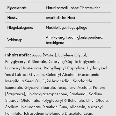
Eigenschaft:
Naturkosmetik,
ohne Tierversuche
Hauttyp:
empfindliche Haut
Pflegekategorie:
Nachtpflege,
Tagespflege
Anti-Rötung,
Feuchtigkeitsspendend,
Wirkung:
beruhigend
Inhaltsstoffe:
Aqua [Water], Butylene Glycol,
Polyglyceryl-6 Stearate, Caprylic/Capric Triglyceride,
Isostearyl Isostearate, Propylheptyl Caprylate, Hydrolyzed
Yeast Extract, Glycerin, Cetearyl Alcohol, Macadamia
Integrifolia Seed Oil, 1,2-Hexanediol, Saccharide
Isomerate, Glyceryl Stearate, Tocopheryl Acetate, Parfum
[Fragrance], Hydroxyacetophenone, Panthenol, Sodium
Stearoyl Glutamate, Polyglyceryl-6 Behenate, Ethyl Oleate,
Sodium Hyaluronate, Xanthan Gum, Allantoin, Ascorbyl
Palmitate, Tetrasodium Glutamate Diacetate, Escin,