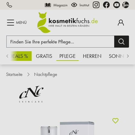
Magazin
Institut
inhalt springen
MENÜ
CHSDEALS %
GRATIS
PFLEGE
HERREN
SONNE
Startseite
Nachtpflege