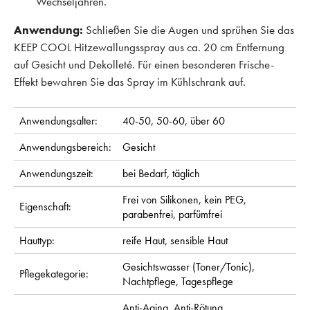
Wechseljahren.
Anwendung:
Schließen Sie die Augen und sprühen Sie das
KEEP COOL Hitzewallungsspray aus ca. 20 cm Entfernung
auf Gesicht und Dekolleté. Für einen besonderen Frische-
Effekt bewahren Sie das Spray im Kühlschrank auf.
Anwendungsalter:
40-50,
50-60,
über 60
Anwendungsbereich:
Gesicht
Anwendungszeit:
bei Bedarf,
täglich
Frei von Silikonen,
kein PEG,
Eigenschaft:
parabenfrei,
parfümfrei
Hauttyp:
reife Haut,
sensible Haut
Gesichtswasser (Toner/Tonic),
Pflegekategorie:
Nachtpflege,
Tagespflege
Anti-Aging,
Anti-Rötung,