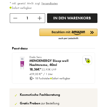
* inkl. gesetzl. MwSt. zzgl.
Versandkosten
Sofort verfügbar
Anzahl
IN DEN WARENKORB
Passt dazu
Dado Sens
MENOENERGY Sleep well
+
Nachtcreme, 40ml
18,36€*
22,95€ UVP
459,00 €* / 1 Liter
+ 18 Fuchstaler
Sofort verfügbar
Kosmetische Fachberatung
✓
Gratis Proben
zur Bestellung
✓