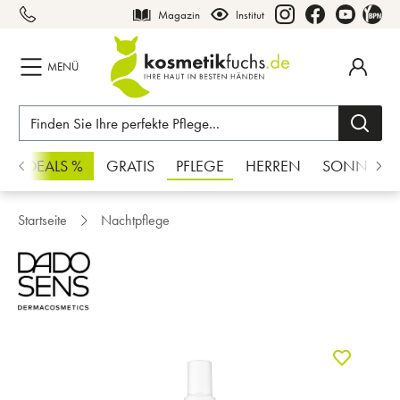
Magazin
Institut
inhalt springen
MENÜ
CHSDEALS %
GRATIS
PFLEGE
HERREN
SONNE
Startseite
Nachtpflege