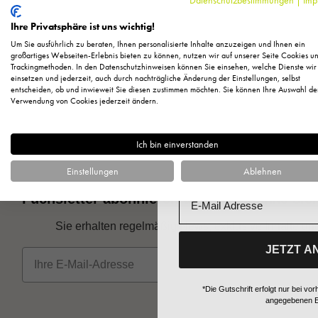
Melden Sie sich zu unserem N
regelmäßig exklusive Inform
Ihre Privatsphäre ist uns wichtig!
Pflege, neue Produkte u
Um Sie ausführlich zu beraten, Ihnen personalisierte Inhalte anzuzeigen und Ihnen ein
Als kleines Dankeschön für 
großartiges Webseiten-Erlebnis bieten zu können, nutzen wir auf unserer Seite Cookies u
Trackingmethoden. In den Datenschutzhinweisen können Sie einsehen, welche Dienste wir
Ihnen
150 Fuchstaler*
, die
einsetzen und jederzeit, auch durch nachträgliche Änderung der Einstellungen, selbst
Einkauf einl
entscheiden, ob und inwieweit Sie diesen zustimmen möchten. Sie können Ihre Auswahl de
Gratis Artikel z
Anrede
Verwendung von Cookies jederzeit ändern.
Bestellung
Ich bin einverstanden
Vorname
Einstellungen
Ablehnen
Email
Fuchsletter abonnieren und Geschenke sic
Sie erhalten regelmäßig News, exklusive Inhalte un
JETZT A
E-Mail
*Die Gutschrift erfolgt nur bei 
angegebenen E