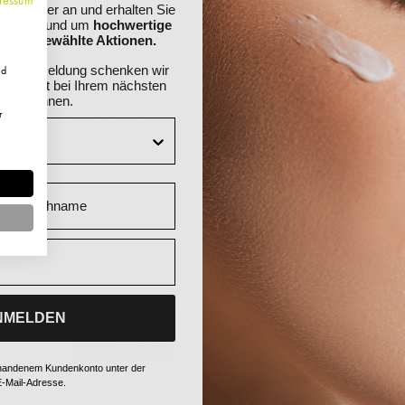
ewsletter an und erhalten Sie
ationen rund um
hochwertige
nd ausgewählte Aktionen.
Ihre Anmeldung schenken wir
nd
 Sie direkt bei Ihrem nächsten
ösen können.
r
ur
Kauf auf Rechnung
Schnelle Lieferung
Nachname
Sicher bezahlen
hern!
d besondere Vorteile!
NMELDEN
ANMELDEN
vorhandenem Kundenkonto unter der
-Mail-Adresse.