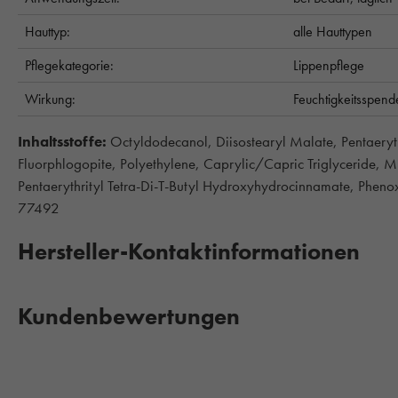
Hauttyp:
alle Hauttypen
Pflegekategorie:
Lippenpflege
Wirkung:
Feuchtigkeitsspen
Inhaltsstoffe:
Octyldodecanol, Diisostearyl Malate, Pentaerythr
Fluorphlogopite, Polyethylene, Caprylic/Capric Triglyceride, 
Pentaerythrityl Tetra-Di-T-Butyl Hydroxyhydrocinnamate, Phe
77492
Hersteller-Kontaktinformationen
Kundenbewertungen