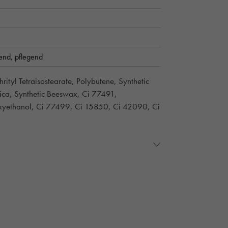
dend,
pflegend
ityl Tetraisostearate, Polybutene, Synthetic
Mica, Synthetic Beeswax, Ci 77491,
noxyethanol, Ci 77499, Ci 15850, Ci 42090, Ci