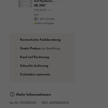
mit Hyaluron,
50ml
48,50€*
970,00 €* / 1
Liter
+ 48 Fuchstaler
Sofort verfügbar
Kosmetische Fachberatung
✓
Gratis Proben
zur Bestellung
✓
Kauf auf Rechnung
✓
Schnelle Lieferung
✓
Fuchstaler sammeln
✓
Mehr Informationen
Art.-Nr.:
KO27422010
EAN: 4047081422013