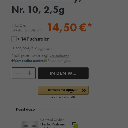
Nr. 10, 2,5g
14,50 €*
13,50 €
UVP des Herstellers**
+ 14 Fuchstaler
(5.800,00 €/1 Kilogramm)
* inkl. gesetzl. MwSt. zzgl.
Versandkosten
Versandkostenfrei
Sofort verfügbar
Anzahl
IN DEN WARENKORB
Passt dazu
Gertraud Gruber
Hydro Balsam
+