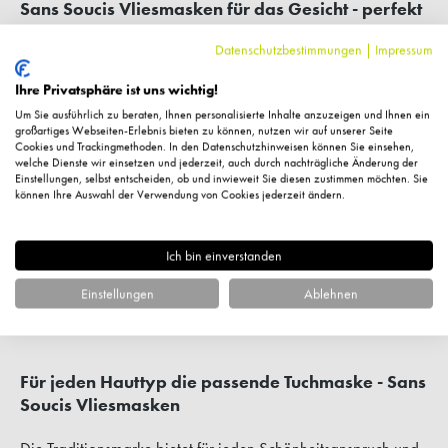
Sans Soucis Vliesmasken für das Gesicht - perfekt
für den Beauty-Alltag
Datenschutzbestimmungen
|
Impressum
Tuchmasken sind sehr alltagstauglich und ganz einfach in der
Ihre Privatsphäre ist uns wichtig!
Pflegeanwendung. Gleichzeitig entfaltet die Gesichtsmaske
Um Sie ausführlich zu beraten, Ihnen personalisierte Inhalte anzuzeigen und Ihnen ein
sehr schnell ihre Schönheitswirkung. Die Vliesmasken
großartiges Webseiten-Erlebnis bieten zu können, nutzen wir auf unserer Seite
Cookies und Trackingmethoden. In den Datenschutzhinweisen können Sie einsehen,
schenken jedem Hauttyp im Handumdrehen ein erfrischtes
welche Dienste wir einsetzen und jederzeit, auch durch nachträgliche Änderung der
und rundum vitales Aussehen. Jede Maske setzt dabei auf
Einstellungen, selbst entscheiden, ob und inwieweit Sie diesen zustimmen möchten. Sie
können Ihre Auswahl der Verwendung von Cookies jederzeit ändern.
reinstes Thermalwasser aus Baden-Baden. Auf seinem Weg
durch die Gesteinsschichten nimmt das Thermalwasser das
Beste aus der Natur mit: Wertvolle Mineralstoffe und
Ich bin einverstanden
Spurenelemente! Auf diese Weise wird aus dem
Einstellungen
Ablehnen
Thermalwasser ein echtes Schönheitselixier, das die Haut
ideal revitalisiert, remineralisiert und tiefenwirksam pflegt.
Für jeden Hauttyp die passende Tuchmaske - Sans
Soucis Vliesmasken