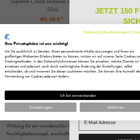
Supreme Creme Jeunesse Sublimatrice,
Face Mov
50ml
JETZT 150 
80,50 €*
SIC
115,00 € UVP des Herstellers**
31,0
Datenschutzbestimmungen
|
Imp
1.610,00 €* / 1 Liter
Melden Sie sich zu unserem N
regelmäßig exklusive Inform
+ 80 Fuchstaler
Ihre Privatsphäre ist uns wichtig!
Pflege, neue Produkte u
Sofort verfügbar
Um Sie ausführlich zu beraten, Ihnen personalisierte Inhalte anzuzeigen und Ihnen ein
Als kleines Dankeschön für 
großartiges Webseiten-Erlebnis bieten zu können, nutzen wir auf unserer Seite Cookies u
IN DEN WARENKORB
IN
Trackingmethoden. In den Datenschutzhinweisen können Sie einsehen, welche Dienste wir
Ihnen
150 Fuchstaler*
, die
einsetzen und jederzeit, auch durch nachträgliche Änderung der Einstellungen, selbst
Einkauf einl
entscheiden, ob und inwieweit Sie diesen zustimmen möchten. Sie können Ihre Auswahl de
Anrede
Verwendung von Cookies jederzeit ändern.
Ich bin einverstanden
Vorname
Sup
Einstellungen
Ablehnen
Email
Die Pflegelinie Suprême setzt auf einzigartige Extrakte weißer k
Wirkung für ein wunderschön frisches und junges Aussehen. PAYOT
Feuchtigkeitsmangel, erschlaffte Hautpartien und eine fehlende Au