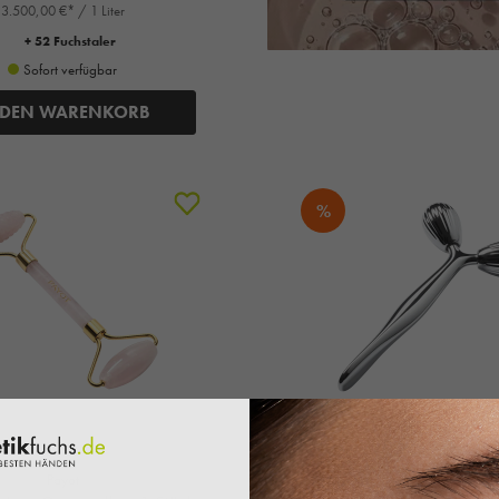
3.500,00 €* / 1 Liter
+ 52 Fuchstaler
Sofort verfügbar
 DEN WARENKORB
%
Payot
Payot