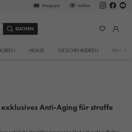
Magazin
Institut
SUCHEN
ROBEN
HOME
GESCHENKIDEEN
NAHRU
xklusives Anti-Aging für straffe
eser natürliche Hautalterungsprozess lässt sich nicht aufhalten,