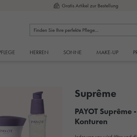
Kauf auf Rechnung
PFLEGE
HERREN
SONNE
MAKE-UP
P
Suprême
PAYOT Suprême - e
Konturen
Jeder von uns wird älter und di