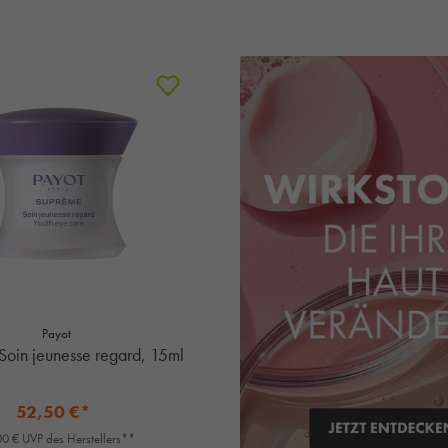
Payot
Soin jeunesse regard, 15ml
52,50 €*
0 € UVP des Herstellers**