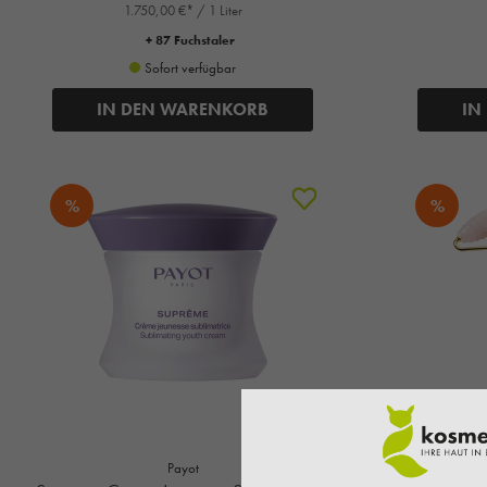
1.750,00 €* / 1 Liter
+ 87 Fuchstaler
Sofort verfügbar
IN DEN WARENKORB
IN
%
%
Payot