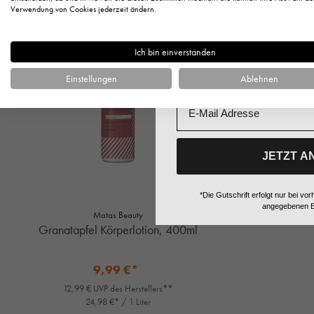
Anrede
Verwendung von Cookies jederzeit ändern.
%
Ich bin einverstanden
Vorname
Einstellungen
Ablehnen
Email
JETZT A
*Die Gutschrift erfolgt nur bei 
angegebenen E
Matas Beauty
Granatapfel Körperlotion, 400ml
9,99 €*
12,99 € UVP des Herstellers**
24,98 €* / 1 Liter