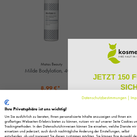
Matas Beauty
Milde Bodylotion, 400ml
Sandd
JETZT 150 
SIC
8,99 €*
9,99 € UVP des Herstellers**
9,9
Datenschutzbestimmungen
|
Imp
Melden Sie sich zu unserem N
22,48 €* / 1 Liter
regelmäßig exklusive Inform
Ihre Privatsphäre ist uns wichtig!
+ 8 Fuchstaler
Pflege, neue Produkte u
Um Sie ausführlich zu beraten, Ihnen personalisierte Inhalte anzuzeigen und Ihnen ein
Lieferzeit 5-10 Arbeitstage
Als kleines Dankeschön für 
großartiges Webseiten-Erlebnis bieten zu können, nutzen wir auf unserer Seite Cookies u
Trackingmethoden. In den Datenschutzhinweisen können Sie einsehen, welche Dienste wir
Ihnen
150 Fuchstaler*
, die
IN DEN WARENKORB
IN
einsetzen und jederzeit, auch durch nachträgliche Änderung der Einstellungen, selbst
Einkauf einl
entscheiden, ob und inwieweit Sie diesen zustimmen möchten. Sie können Ihre Auswahl de