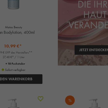
Matas Beauty
n Bodylotion, 400ml
10,99 €*
9 € UVP des Herstellers**
27,48 €* / 1 Liter
+ 10 Fuchstaler
Sofort verfügbar
 DEN WARENKORB
%