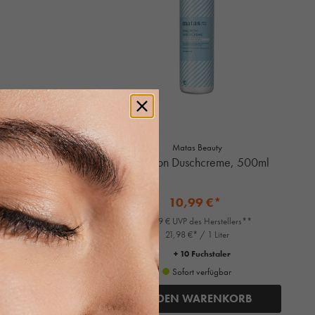
Matas Beauty
, 400ml
Hyaluron Duschcreme, 500ml
10,99 €*
ers**
12,99 € UVP des Herstellers**
21,98 €* / 1 Liter
+ 10 Fuchstaler
tage
Sofort verfügbar
ORB
IN DEN WARENKORB