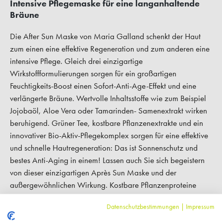
Intensive Pflegemaske für eine langanhaltende
Bräune
Die After Sun Maske von Maria Galland schenkt der Haut
zum einen eine effektive Regeneration und zum anderen eine
intensive Pflege. Gleich drei einzigartige
Wirkstoffformulierungen sorgen für ein großartigen
Feuchtigkeits-Boost einen Sofort-Anti-Age-Effekt und eine
verlängerte Bräune. Wertvolle Inhaltsstoffe wie zum Beispiel
Jojobaöl, Aloe Vera oder Tamarinden- Samenextrakt wirken
beruhigend. Grüner Tee, kostbare Pflanzenextrakte und ein
innovativer Bio-Aktiv-Pflegekomplex sorgen für eine effektive
und schnelle Hautregeneration: Das ist Sonnenschutz und
bestes Anti-Aging in einem! Lassen auch Sie sich begeistern
von dieser einzigartigen Après Sun Maske und der
außergewöhnlichen Wirkung. Kostbare Pflanzenproteine
verbinden sich in dieser Maria Galland After Sun Pflege mit
Datenschutzbestimmungen
|
Impressum
der pflanzlichen Aminosäure Tyrosin und sorgen somit für
eine optimale Aufrechterhaltung der Melanin-Produktion im