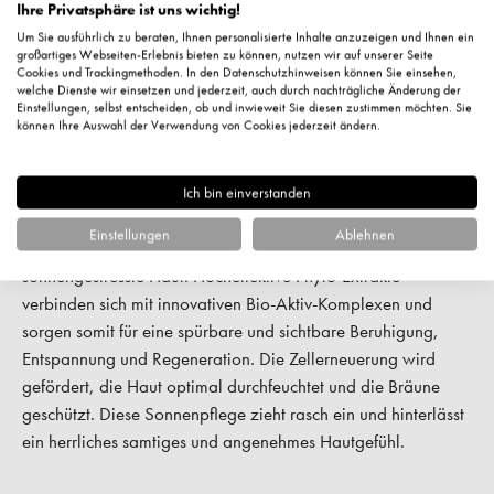
Ihre Privatsphäre ist uns wichtig!
Körper. Auf diese Weise kann der natürliche Bräunungseffekt
Um Sie ausführlich zu beraten, Ihnen personalisierte Inhalte anzuzeigen und Ihnen ein
noch mehr intensiviert und auch verlängert werden. Sie
großartiges Webseiten-Erlebnis bieten zu können, nutzen wir auf unserer Seite
Cookies und Trackingmethoden. In den Datenschutzhinweisen können Sie einsehen,
möchten braun werden ohne dafür in der Sonne baden zu
welche Dienste wir einsetzen und jederzeit, auch durch nachträgliche Änderung der
müssen? Mit dem
Selbstbräuner
der Marke funktioniert das
Einstellungen, selbst entscheiden, ob und inwieweit Sie diesen zustimmen möchten. Sie
können Ihre Auswahl der Verwendung von Cookies jederzeit ändern.
wunderbar.
Ich bin einverstanden
Pflegende Kosmetik nach dem Sonnenbad
Einstellungen
Ablehnen
Maria Galland After Sun ist die perfekte Pflegekosmetik für
sonnengestresste Haut. Hocheffektive Phyto-Extrakte
verbinden sich mit innovativen Bio-Aktiv-Komplexen und
sorgen somit für eine spürbare und sichtbare Beruhigung,
Entspannung und Regeneration. Die Zellerneuerung wird
gefördert, die Haut optimal durchfeuchtet und die Bräune
geschützt. Diese Sonnenpflege zieht rasch ein und hinterlässt
ein herrliches samtiges und angenehmes Hautgefühl.