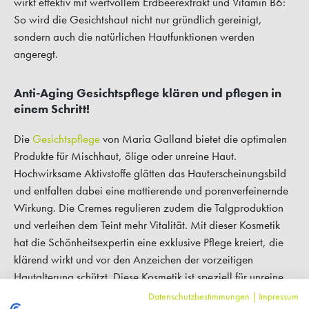
wirkt effektiv mit wertvollem Erdbeerextrakt und Vitamin B6:
So wird die Gesichtshaut nicht nur gründlich gereinigt,
sondern auch die natürlichen Hautfunktionen werden
angeregt.
Anti-Aging Gesichtspflege klären und pflegen in
einem Schritt!
Die
Gesichtspflege
von Maria Galland bietet die optimalen
Produkte für Mischhaut, ölige oder unreine Haut.
Hochwirksame Aktivstoffe glätten das Hauterscheinungsbild
und entfalten dabei eine mattierende und porenverfeinernde
Wirkung. Die Cremes regulieren zudem die Talgproduktion
und verleihen dem Teint mehr Vitalität. Mit dieser Kosmetik
hat die Schönheitsexpertin eine exklusive Pflege kreiert, die
klärend wirkt und vor den Anzeichen der vorzeitigen
Hautalterung schützt. Diese Kosmetik ist speziell für unreine
und ölig Haut entwickelt worden. Kostbare Inhaltsstoffe und
Datenschutzbestimmungen
|
Impressum