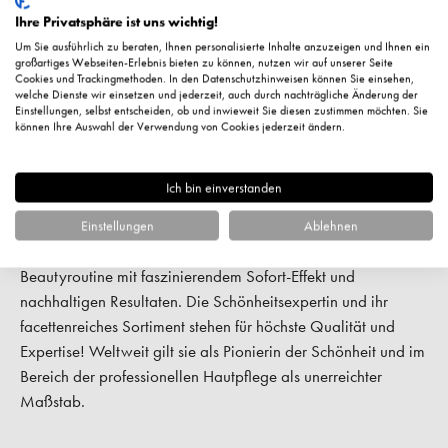
exklusive Wirkstoffformeln stimulieren die Hautfunktionen,
Ihre Privatsphäre ist uns wichtig!
schenken langanhaltend Feuchtigkeit und verleihen dem Teint
Um Sie ausführlich zu beraten, Ihnen personalisierte Inhalte anzuzeigen und Ihnen ein
ein besonders vitales Aussehen.
großartiges Webseiten-Erlebnis bieten zu können, nutzen wir auf unserer Seite
Cookies und Trackingmethoden. In den Datenschutzhinweisen können Sie einsehen,
welche Dienste wir einsetzen und jederzeit, auch durch nachträgliche Änderung der
Maßgeschneiderte Schönheitsanwendungen für
Einstellungen, selbst entscheiden, ob und inwieweit Sie diesen zustimmen möchten. Sie
können Ihre Auswahl der Verwendung von Cookies jederzeit ändern.
jede Frau
Maria Galland Paris
wollte mit ihren Pflegeprodukten jeder
Ich bin einverstanden
Frau eine maßgeschneiderte Schönheitspflege ermöglichen.
Ganz egal, welcher Pflegeanspruch oder welches
Einstellungen
Ablehnen
Hautbedürfnis: Diese Kosmetik ermöglicht eine professionelle
Beautyroutine mit faszinierendem Sofort-Effekt und
nachhaltigen Resultaten. Die Schönheitsexpertin und ihr
facettenreiches Sortiment stehen für höchste Qualität und
Expertise! Weltweit gilt sie als Pionierin der Schönheit und im
Bereich der professionellen Hautpflege als unerreichter
Maßstab.