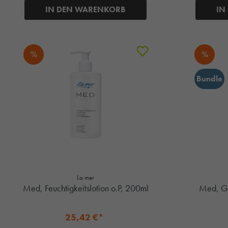
IN DEN WARENKORB
IN
%
%
Bundle
La mer
Med, Feuchtigkeitslotion o.P, 200ml
25,42 €*