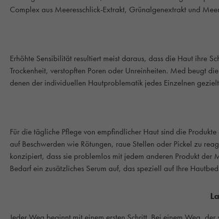
Complex aus Meeresschlick-Extrakt, Grünalgenextrakt und Meersal
Erhöhte Sensibilität resultiert meist daraus, dass die Haut ihre S
Trockenheit, verstopften Poren oder Unreinheiten. Med beugt di
denen der individuellen Hautproblematik jedes Einzelnen gezie
Für die tägliche Pflege von empfindlicher Haut sind die Produkte
auf Beschwerden wie Rötungen, raue Stellen oder Pickel zu rea
konzipiert, dass sie problemlos mit jedem anderen Produkt der 
Bedarf ein zusätzliches Serum auf, das speziell auf Ihre Hautbedü
La
Jeder Weg beginnt mit einem ersten Schritt. Bei einem Weg, der sc