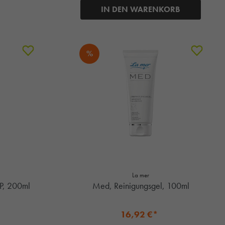
IN DEN WARENKORB
%
La mer
P, 200ml
Med, Reinigungsgel, 100ml
16,92 €*