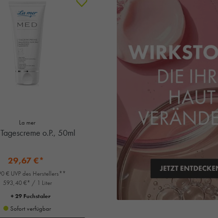
La mer
Tagescreme o.P., 50ml
29,67 €*
0 € UVP des Herstellers**
593,40 €* / 1 Liter
+ 29 Fuchstaler
Sofort verfügbar