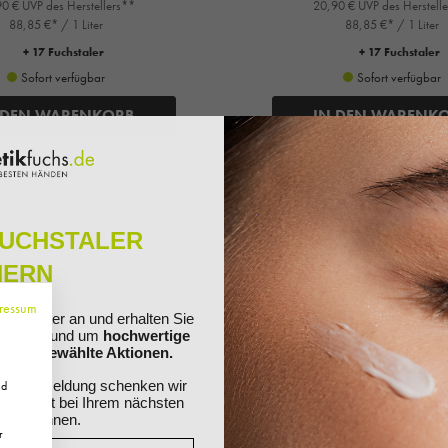
0 € UVP des Herstellers**
20,90 € UVP des Herstell
88,85 €* / 1 Liter
88,85 €* / 1 Liter
+ 17 Fuchstaler
+ 17 Fuchstaler
Sofort verfügbar
Sofort verfügbar
 DEN WARENKORB
IN DEN WARENK
FUCHSTALER
HERN
ressum
ewsletter an und erhalten Sie
ationen rund um
hochwertige
nd ausgewählte Aktionen.
Ihre Anmeldung schenken wir
nd
 Sie direkt bei Ihrem nächsten
ösen können.
r
La mer