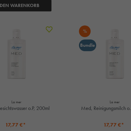
 DEN WARENKORB
%
Bundle
La mer
La mer
Med, Gesichtswasser o.P, 200ml
Med, Reinigungsmilch o.
17,77 €*
17,77 €*