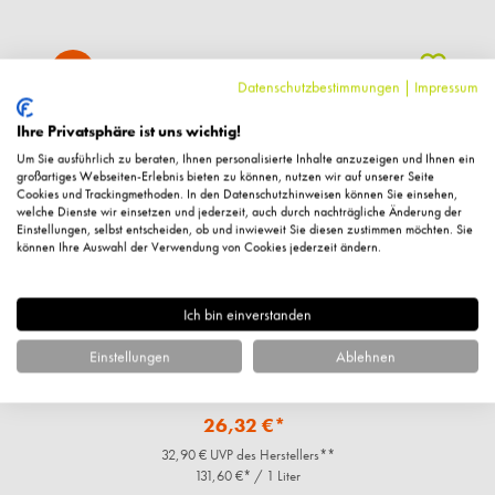
%
Datenschutzbestimmungen
|
Impressum
Ihre Privatsphäre ist uns wichtig!
Um Sie ausführlich zu beraten, Ihnen personalisierte Inhalte anzuzeigen und Ihnen ein
großartiges Webseiten-Erlebnis bieten zu können, nutzen wir auf unserer Seite
Cookies und Trackingmethoden. In den Datenschutzhinweisen können Sie einsehen,
welche Dienste wir einsetzen und jederzeit, auch durch nachträgliche Änderung der
Einstellungen, selbst entscheiden, ob und inwieweit Sie diesen zustimmen möchten. Sie
können Ihre Auswahl der Verwendung von Cookies jederzeit ändern.
Ich bin einverstanden
Klapp
Einstellungen
Ablehnen
Tan Maximizer After Sun Lotion, 200ml
26,32 €*
32,90 € UVP des Herstellers**
131,60 €* / 1 Liter