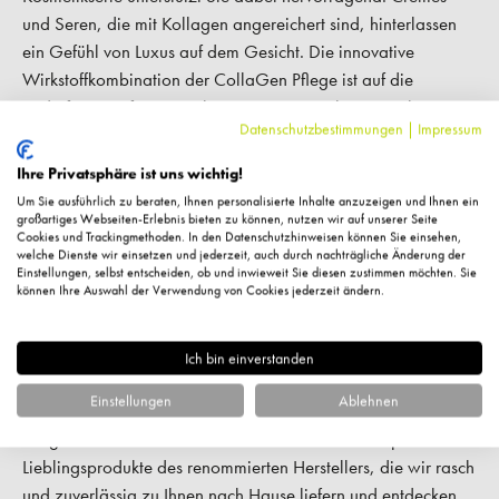
und Seren, die mit Kollagen angereichert sind, hinterlassen
ein Gefühl von Luxus auf dem Gesicht. Die innovative
Wirkstoffkombination der CollaGen Pflege ist auf die
Bedürfnisse reifer Haut abgestimmt. Verwöhnen Sie Ihr
Datenschutzbestimmungen
|
Impressum
Gesicht am besten täglich mit KLAPP CollaGen Kosmetik, um
die ersten Zeichen der Hautalterung zu bekämpfen. Erleben
Ihre Privatsphäre ist uns wichtig!
Sie ein völlig neues Hautgefühl und freuen Sie sich auf
Um Sie ausführlich zu beraten, Ihnen personalisierte Inhalte anzuzeigen und Ihnen ein
nachhaltige Erfolge, die Sie sowohl sehen als auch fühlen.
großartiges Webseiten-Erlebnis bieten zu können, nutzen wir auf unserer Seite
Cookies und Trackingmethoden. In den Datenschutzhinweisen können Sie einsehen,
welche Dienste wir einsetzen und jederzeit, auch durch nachträgliche Änderung der
Einstellungen, selbst entscheiden, ob und inwieweit Sie diesen zustimmen möchten. Sie
KLAPP CollaGen Pflegeprodukte jetzt online
können Ihre Auswahl der Verwendung von Cookies jederzeit ändern.
bestellen auf kosmetikfuchs.de
Sie suchen nach hochwirksamer Kosmetik für reife Haut, die
Ich bin einverstanden
Feuchtigkeit spendet, die Kollagenproduktion anregt sowie
Einstellungen
Ablehnen
Falten aufpolstert? Dann treffen Sie mit der KLAPP CollaGen
Pflegeserie eine exzellente Wahl. Sichern Sie sich jetzt Ihre
Lieblingsprodukte des renommierten Herstellers, die wir rasch
und zuverlässig zu Ihnen nach Hause liefern und entdecken