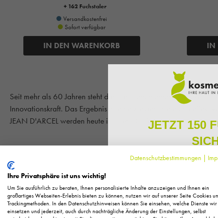
+ 162 Fuchstaler
Versandkostenfrei
Sofort verfügbar
IN DEN WARENKORB
IN
Seit mehr als 60 Jahren steht das Familienunternehmen JEAN D'A
Innovationskraft. Das Ergebnis ist eine zielgerichtete und effe
JEAN D'ARCEL werden heute in über 40 Ländern an Kundinnen u
JETZT 150 
SIC
Datenschutzbestimmungen
|
Imp
Melden Sie sich zu unserem N
Mit Miratense präsentiert das erfolgreiche französische Kosmet
regelmäßig exklusive Inform
Ihre Privatsphäre ist uns wichtig!
Pflege, neue Produkte u
"Burnout" der Haut zu vermeiden. Indem die Gesichtshaut von sc
Um Sie ausführlich zu beraten, Ihnen personalisierte Inhalte anzuzeigen und Ihnen ein
sichtbar und auch spürbar reduziert. Auf diese Weise erzielt JE
Als kleines Dankeschön für 
großartiges Webseiten-Erlebnis bieten zu können, nutzen wir auf unserer Seite Cookies u
Trackingmethoden. In den Datenschutzhinweisen können Sie einsehen, welche Dienste wir
Ihnen
150 Fuchstaler*
, die
einzigartige Wirkung und schützt die Haut vor einer frühzeitigen
einsetzen und jederzeit, auch durch nachträgliche Änderung der Einstellungen, selbst
Einkauf einl