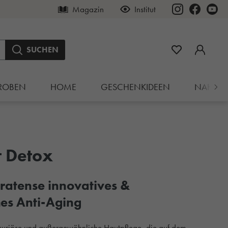
Magazin
Institut
SUCHEN
ROBEN
HOME
GESCHENKIDEEN
NAHRU
t Detox
atense innovatives &
es Anti-Aging
luxuriöse und außergewöhnliche Hautpflege, die auf dem