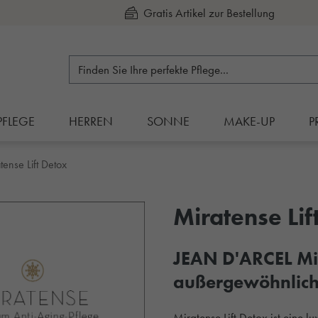
Gratis Artikel zur Bestellung
Kauf auf Rechnung
PFLEGE
HERREN
SONNE
MAKE-UP
P
tense Lift Detox
Miratense Lif
JEAN D'ARCEL Mir
außergewöhnlich
Miratense Lift Detox ist eine 